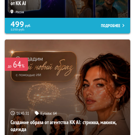
от KK AI
Россия
499
ПОДРОБНЕЕ
руб.
1290
руб.
64
%
до
16:45:30
Купили:
64
Создание образа от агентства KK AI: стрижка, макияж,
одежда