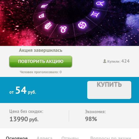
Акция завершилась
424
ПОВТОРИТЬ АКЦИЮ
Купили:
Человек проголосовало: 0
КУПИТЬ
54
от
руб.
Цена без скидки:
Экономия:
13990
98%
руб.
Основное
Адреса
Отзывы
Вопросы по акции