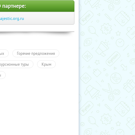
 партнере:
ajestic.org.ru
ых
Горячие предложения
курсионные туры
Крым
ы