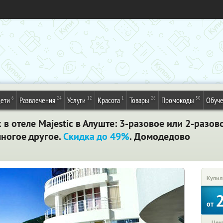
6
24
12
1
26
50
ети
Развлечения
Услуги
Красота
Товары
Промокоды
Обуч
 в отеле Majestic в Алуште: 3-разовое или 2-разов
многое другое.
Скидка до 49%
. Домодедово
Купил
от
Цена