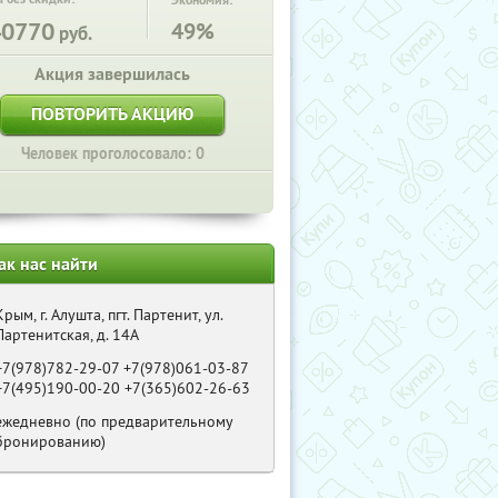
Экономия:
40770
49%
руб.
Акция завершилась
ПОВТОРИТЬ АКЦИЮ
Человек проголосовало: 0
ак нас найти
Крым, г. Алушта, пгт. Партенит, ул.
Партенитская, д. 14А
+7(978)782-29-07 +7(978)061-03-87
+7(495)190-00-20 +7(365)602-26-63
ежедневно (по предварительному
бронированию)