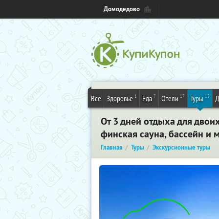
Домодедово
1
7
17
13
Все
Здоровье
Еда
Отели
Туры
Д
От 3 дней отдыха для двоих
финская сауна, бассейн и 
Главная
Туры
Экскурсионные туры