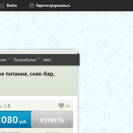
Войти
Зарегистрироваться
31
86
1
ение
ПолучиКупон
Авто
ое питание, снек-бар,
3
(5)
и:
2080
КУПИТЬ
руб.
 без скидки: