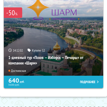
-50
%
14:12:00
Купили:
12
1-дневный тур «Псков — Изборск — Печоры» от
компании «Шарм»
Достоевская
640
ПОДРОБНЕЕ
руб.
5100
руб.