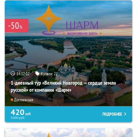
-50
%
14:12:00
Купили:
22
1-дневный тур «Великий Новгород — сердце земли
русской» от компании «Шарм»
Достоевская
420
ПОДРОБНЕЕ
руб.
3300
руб.