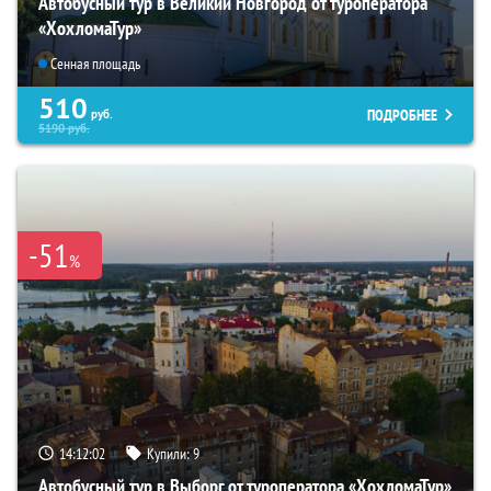
Автобусный тур в Великий Новгород от туроператора
«ХохломаТур»
Сенная площадь
510
ПОДРОБНЕЕ
руб.
5190
руб.
-51
%
14:12:00
Купили:
9
Автобусный тур в Выборг от туроператора «ХохломаТур»