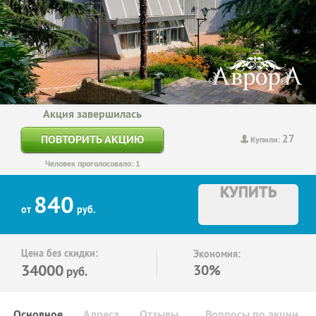
Акция завершилась
27
ПОВТОРИТЬ АКЦИЮ
Купили:
Человек проголосовало: 1
КУПИТЬ
840
от
руб.
Цена без скидки:
Экономия:
34000
30%
руб.
Основное
Адреса
Отзывы
Вопросы по акции