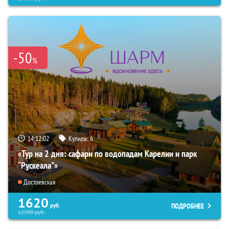
-50
%
14:12:00
Купили:
6
«Тур на 2 дня: сафари по водопадам Карелии и парк
“Рускеала"»
Достоевская
1620
ПОДРОБНЕЕ
руб.
12900
руб.