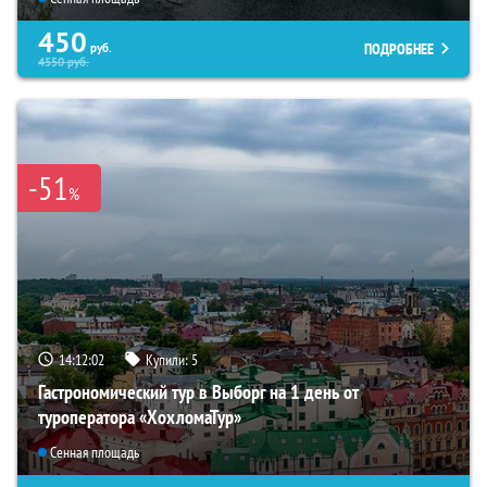
450
ПОДРОБНЕЕ
руб.
4550
руб.
-51
%
14:12:00
Купили:
5
Гастрономический тур в Выборг на 1 день от
туроператора «ХохломаТур»
Сенная площадь