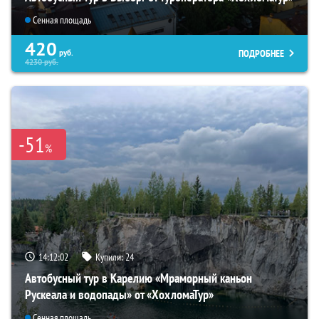
Сенная площадь
420
ПОДРОБНЕЕ
руб.
4230
руб.
-51
%
14:12:00
Купили:
24
Автобусный тур в Карелию «Мраморный каньон
Рускеала и водопады» от «ХохломаТур»
Сенная площадь