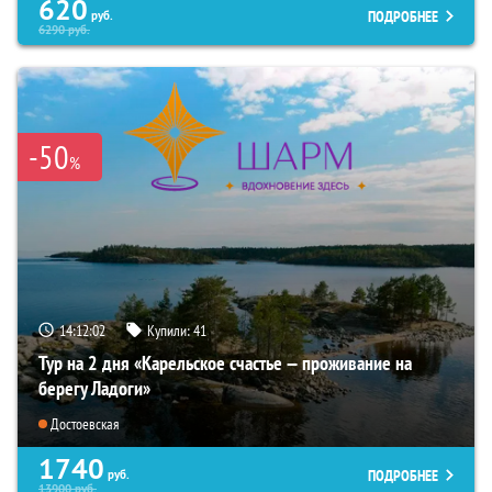
620
ПОДРОБНЕЕ
руб.
6290
руб.
-50
%
14:12:00
Купили:
41
Тур на 2 дня «Карельское счастье — проживание на
берегу Ладоги»
Достоевская
1740
ПОДРОБНЕЕ
руб.
13900
руб.