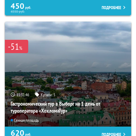
450
ПОДРОБНЕЕ
руб.
4550
руб.
-51
%
11:31:44
Купили:
5
Гастрономический тур в Выборг на 1 день от
туроператора «ХохломаТур»
Сенная площадь
620
ПОДРОБНЕЕ
руб.