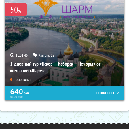
-50
%
11:31:44
Купили:
12
1-дневный тур «Псков — Изборск — Печоры» от
компании «Шарм»
Достоевская
640
ПОДРОБНЕЕ
руб.
5100
руб.