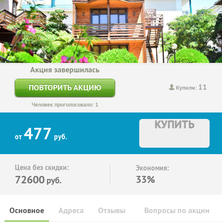
Акция завершилась
11
ПОВТОРИТЬ АКЦИЮ
Купили:
Человек проголосовало: 1
КУПИТЬ
477
от
руб.
Цена без скидки:
Экономия:
72600
33%
руб.
Основное
Адреса
Отзывы
Вопросы по акции