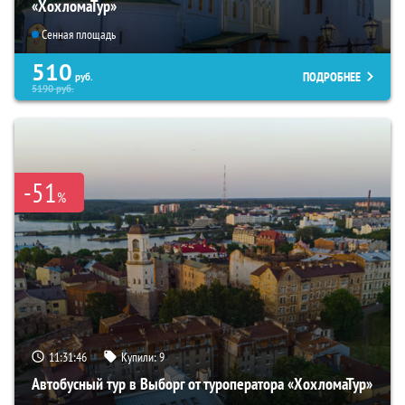
«ХохломаТур»
Сенная площадь
510
ПОДРОБНЕЕ
руб.
5190
руб.
-51
%
11:31:44
Купили:
9
Автобусный тур в Выборг от туроператора «ХохломаТур»