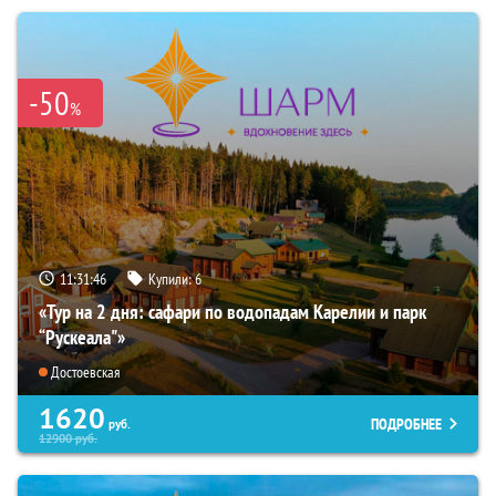
-50
%
11:31:44
Купили:
6
«Тур на 2 дня: сафари по водопадам Карелии и парк
“Рускеала"»
Достоевская
1620
ПОДРОБНЕЕ
руб.
12900
руб.