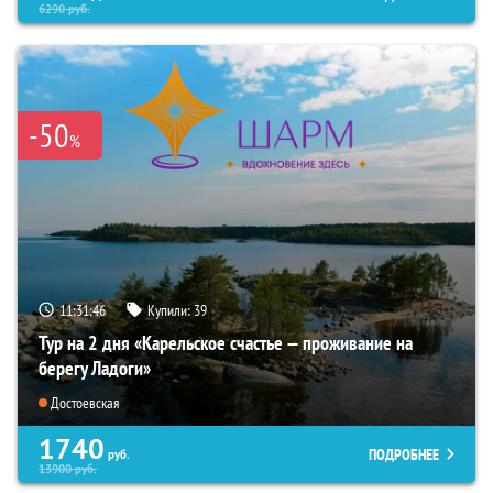
6290
руб.
-50
%
11:31:44
Купили:
39
Тур на 2 дня «Карельское счастье — проживание на
берегу Ладоги»
Достоевская
1740
ПОДРОБНЕЕ
руб.
13900
руб.