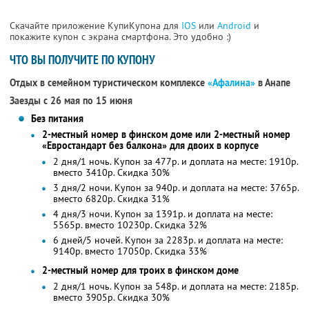
Скачайте приложение КупиКупона для
IOS
или
Android
и
покажите купон с экрана смартфона. Это удобно :)
ЧТО ВЫ ПОЛУЧИТЕ ПО КУПОНУ
Отдых в семейном туристическом комплексе
«Афалина»
в Анапе
Заезды с 26 мая по 15 июня
Без питания
2-местный номер в финском доме или 2-местный номер
«Евростандарт без балкона» для двоих в корпусе
2 дня/1 ночь. Купон за 477р. и доплата на месте: 1910р.
вместо 3410р.
Скидка 30%
3 дня/2 ночи. Купон за 940р. и доплата на месте: 3765р.
вместо 6820р.
Скидка 31%
4 дня/3 ночи. Купон за 1391р. и доплата на месте:
5565р. вместо 10230р. Скидка 32%
6 дней/5 ночей. Купон за 2283р. и доплата на месте:
9140р. вместо 17050р. Скидка 33%
2-местный номер для троих в финском доме
2 дня/1 ночь. Купон за 548р. и доплата на месте: 2185р.
вместо 3905р.
Скидка 30%