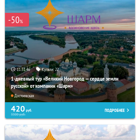
-50
%
11:31:44
Купили:
22
1-дневный тур «Великий Новгород — сердце земли
русской» от компании «Шарм»
Достоевская
420
ПОДРОБНЕЕ
руб.
3300
руб.