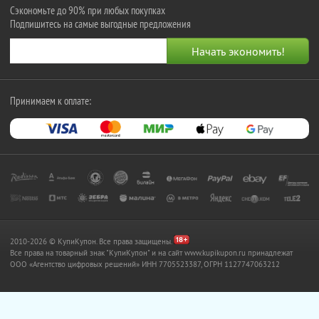
Сэкономьте до 90% при любых покупках
Подпишитесь на самые выгодные предложения
Принимаем к оплате:
2010-2026 © КупиКупон. Все права защищены.
Все права на товарный знак "КупиКупон" и на сайт www.kupikupon.ru принадлежат
OOO «Агентство цифровых решений» ИНН 7705523387, ОГРН 1127747063212