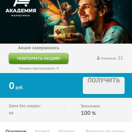
Акция завершилась
22
ПОВТОРИТЬ АКЦИЮ
Получили:
Человек проголосовало: 0
ПОЛУЧИТЬ
0
руб.
Цена без скидки:
Экономия:
∞
100
%
Основное
Адреса
Отзывы
Вопросы по акции