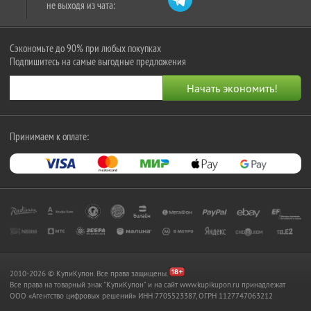
не выходя из чата:
Сэкономьте до 90% при любых покупках
Подпишитесь на самые выгодные предложения
Принимаем к оплате:
2010-2026 © КупиКупон. Все права защищены.
Все права на товарный знак "КупиКупон" и на сайт www.kupikupon.ru принадлежат
OOO «Агентство цифровых решений» ИНН 7705523387, ОГРН 1127747063212