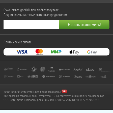
Сэкономьте до 90% при любых покупках
Подпишитесь на самые выгодные предложения
Принимаем к оплате:
2010-2026 © КупиКупон. Все права защищены.
Все права на товарный знак "КупиКупон" и на сайт www.kupikupon.ru принадлежат
OOO «Агентство цифровых решений» ИНН 7705523387, ОГРН 1127747063212