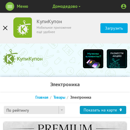
Меню
Домодедово
КупиКупон
Мобильное приложение
Загрузить
ещё удобнее
Электроника
Главная
Товары
Электроника
Показать на карте
По рейтингу