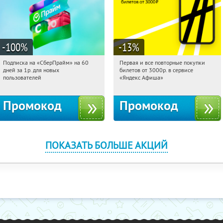
-100
%
-13
%
Подписка на «СберПрайм» на 60
Первая и все повторные покупки
10:49:18
Получили:
10
10:49:18
Получили:
71
дней за 1р. для новых
билетов от 3000р. в сервисе
Россия
Россия
пользователей
«Яндекс Афиша»
Промокод
Промокод
ПОКАЗАТЬ БОЛЬШЕ АКЦИЙ