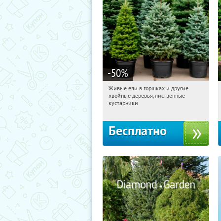
-50
%
Живые ели в горшках и другие
10:49:18
Получили:
53
хвойные деревья, лиственные
Московская обл., г. Химки,
кустарники
территориальное управление
Кутузовское
Бесплатно