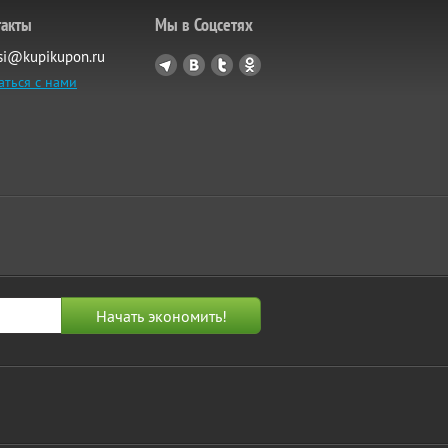
такты
Мы в Соцсетях
si@kupikupon.ru
аться с нами