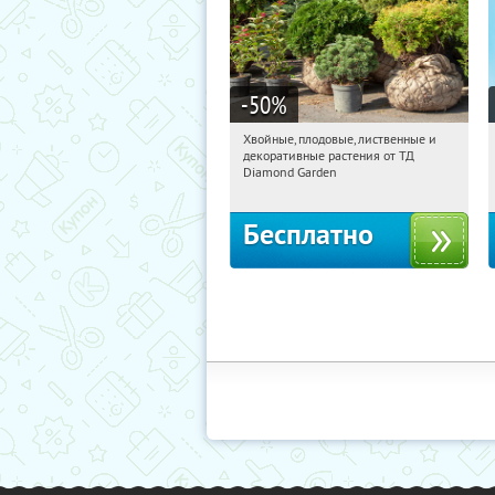
-50
%
Хвойные, плодовые, лиственные и
10:49:18
Получили:
15
декоративные растения от ТД
Выставочная
Угрешская
Diamond Garden
Бесплатно