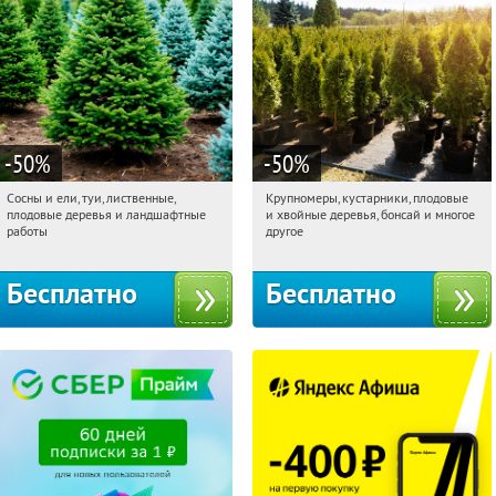
-50
%
-50
%
Сосны и ели, туи, лиственные,
Крупномеры, кустарники, плодовые
10:49:18
Получили:
31
10:49:18
Получили:
28
плодовые деревья и ландшафтные
и хвойные деревья, бонсай и многое
Московская обл., г. Химки,
Москва, Рябиновая улица, 17
работы
другое
территориальное управление
Кутузовское
Бесплатно
Бесплатно