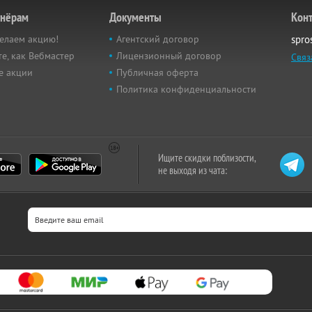
тнёрам
Документы
Кон
елаем акцию!
Агентский договор
spro
е, как Вебмастер
Лицензионный договор
Связ
е акции
Публичная оферта
Политика конфиденциальности
Ищите скидки поблизости,
не выходя из чата: