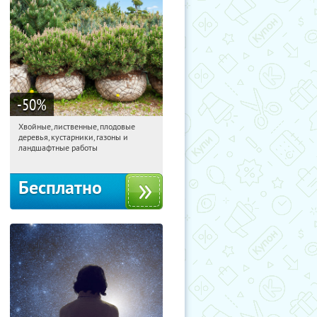
-50
%
Хвойные, лиственные, плодовые
10:49:18
Получили:
15
деревья, кустарники, газоны и
Павелецкая
Угрешская
ландшафтные работы
Бесплатно