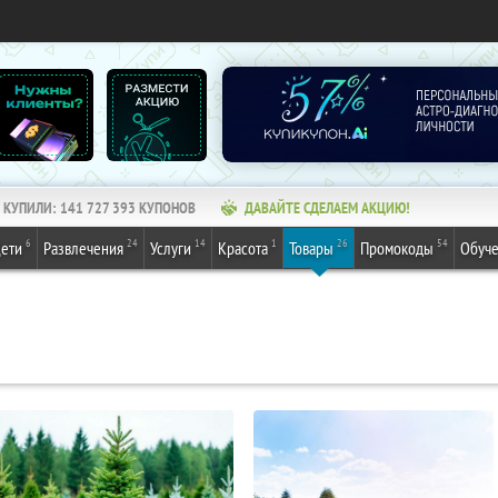
КУПИЛИ:
141 727 393
КУПОНОВ
ДАВАЙТЕ СДЕЛАЕМ АКЦИЮ!
6
24
14
1
26
54
ети
Развлечения
Услуги
Красота
Товары
Промокоды
Обуч