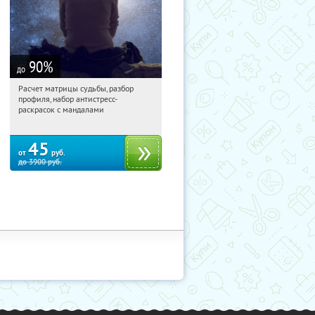
90
%
до
Расчет матрицы судьбы, разбор
10:49:18
Купили:
29
профиля, набор антистресс-
Россия
раскрасок с мандалами
45
от
руб.
до
3900
руб.