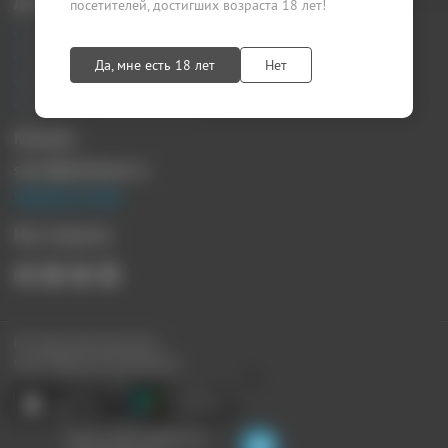
Документы
посетителей, достигших возраста 18 лет!
Агентский договор
Лицензионный договор
Да, мне есть 18 лет
Нет
Публичная оферта
Политика конфиденциальности
Контакты
sprosi@kupikupon.ru
Связаться с нами
Мы в Соцсетях
Все наши купоны доступны
через Мобильное Приложение:
Ищите скидки поблизости,