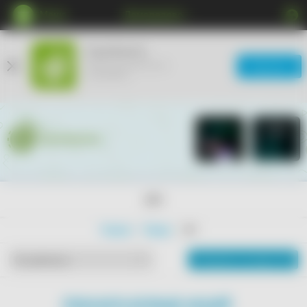
Меню
Домодедово
КупиКупон
Мобильное приложение
Загрузить
ещё удобнее
18+
Главная
Товары
18+
Показать на карте
По рейтингу
ПОКАЗАТЬ БОЛЬШЕ АКЦИЙ