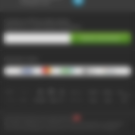
не выходя из чата:
Сэкономьте до 90% при любых покупках
Подпишитесь на самые выгодные предложения
Принимаем к оплате:
2010-2026 © КупиКупон. Все права защищены.
Все права на товарный знак "КупиКупон" и на сайт www.kupikupon.ru принадлежат
OOO «Агентство цифровых решений» ИНН 7705523387, ОГРН 1127747063212