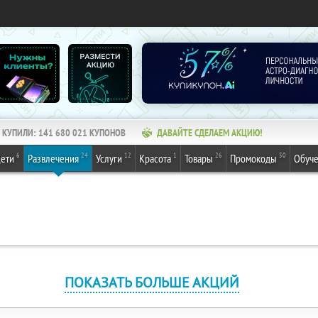
КУПИЛИ:
141 680 021
КУПОНОВ
ДАВАЙТЕ СДЕЛАЕМ АКЦИЮ!
6
24
12
1
26
50
ети
Развлечения
Услуги
Красота
Товары
Промокоды
Обуч
ПОКАЗАТЬ БОЛЬШЕ АКЦИЙ