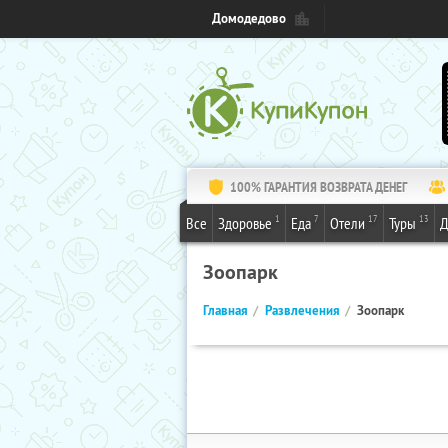
Домодедово
100% ГАРАНТИЯ ВОЗВРАТА ДЕНЕГ
1
7
17
13
Все
Здоровье
Еда
Отели
Туры
Д
Зоопарк
Главная
Развлечения
Зоопарк