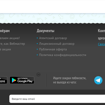
тнёрам
Документы
Кон
елаем акцию!
Агентский договор
spro
е, как Вебмастер
Лицензионный договор
Связ
е акции
Публичная оферта
Политика конфиденциальности
Ищите скидки поблизости,
не выходя из чата: