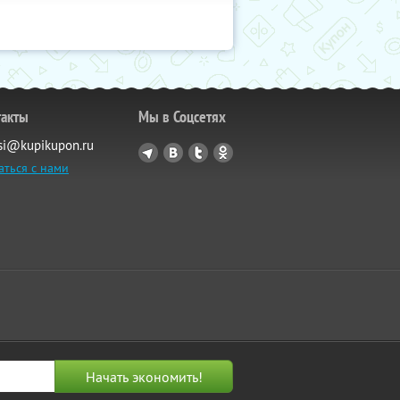
такты
Мы в Соцсетях
si@kupikupon.ru
аться с нами