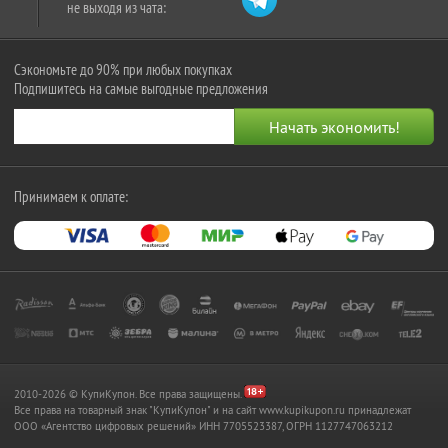
не выходя из чата:
Сэкономьте до 90% при любых покупках
Подпишитесь на самые выгодные предложения
Принимаем к оплате:
2010-2026 © КупиКупон. Все права защищены.
Все права на товарный знак "КупиКупон" и на сайт www.kupikupon.ru принадлежат
OOO «Агентство цифровых решений» ИНН 7705523387, ОГРН 1127747063212