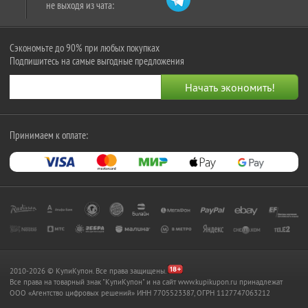
не выходя из чата:
Сэкономьте до 90% при любых покупках
Подпишитесь на самые выгодные предложения
Принимаем к оплате:
2010-2026 © КупиКупон. Все права защищены.
Все права на товарный знак "КупиКупон" и на сайт www.kupikupon.ru принадлежат
OOO «Агентство цифровых решений» ИНН 7705523387, ОГРН 1127747063212