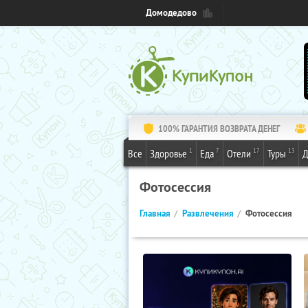
Домодедово
100% ГАРАНТИЯ ВОЗВРАТА ДЕНЕГ
1
7
17
13
Все
Здоровье
Еда
Отели
Туры
Д
Фотосессия
Главная
Развлечения
Фотосессия