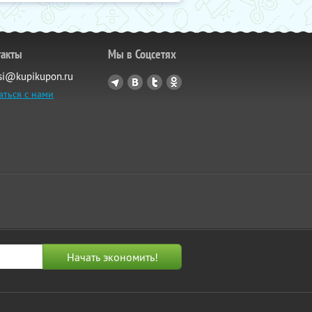
такты
Мы в Соцсетях
si@kupikupon.ru
аться с нами