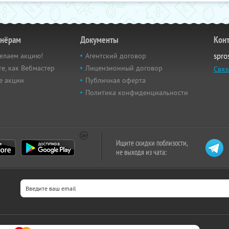
тнёрам
Документы
Кон
елаем акцию!
Агентский договор
spro
е, как Вебмастер
Лицензионный договор
Связ
е акции
Публичная оферта
Политика конфиденциальности
Ищите скидки поблизости,
не выходя из чата: