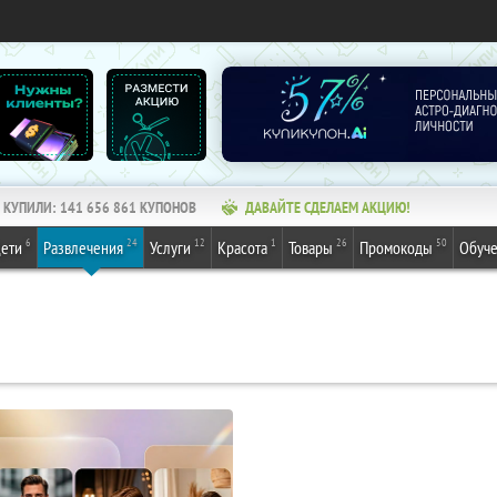
КУПИЛИ:
141 656 861
КУПОНОВ
ДАВАЙТЕ СДЕЛАЕМ АКЦИЮ!
6
24
12
1
26
50
ети
Развлечения
Услуги
Красота
Товары
Промокоды
Обуч