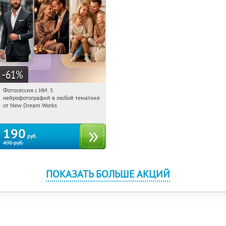
-61
%
Фотосессия с ИИ: 5
21:23:26
Купили:
9
нейрофотографий в любой тематике
Россия
от New Dream Works
190
руб.
490
руб.
ПОКАЗАТЬ БОЛЬШЕ АКЦИЙ