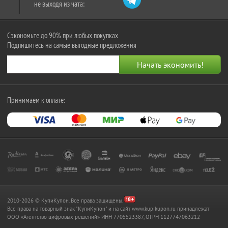
не выходя из чата:
Сэкономьте до 90% при любых покупках
Подпишитесь на самые выгодные предложения
Принимаем к оплате:
2010-2026 © КупиКупон. Все права защищены.
Все права на товарный знак "КупиКупон" и на сайт www.kupikupon.ru принадлежат
OOO «Агентство цифровых решений» ИНН 7705523387, ОГРН 1127747063212