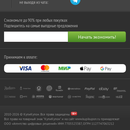
не выходя из чата:
Сэкономьте до 90% при любых покупках
Подпишитесь на самые выгодные предложения
Принимаем к оплате:
2010-2026 © КупиКупон. Все права защищены.
Все права на товарный знак "КупиКупон" и на сайт www.kupikupon.ru принадлежат
OOO «Агентство цифровых решений» ИНН 7705523387, ОГРН 1127747063212