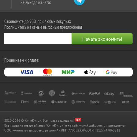
не выходя из чата:
Сэкономьте до 90% при любых покупках
Подпишитесь на самые выгодные предложения
Принимаем к оплате:
2010-2026 © КупиКупон. Все права защищены.
Все права на товарный знак "КупиКупон" и на сайт www.kupikupon.ru принадлежат
OOO «Агентство цифровых решений» ИНН 7705523387, ОГРН 1127747063212