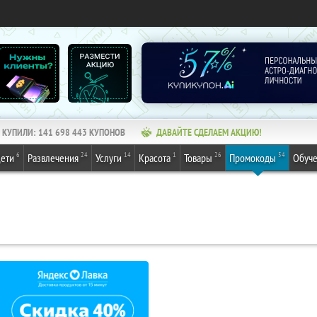
КУПИЛИ:
141 698 445
КУПОНОВ
ДАВАЙТЕ СДЕЛАЕМ АКЦИЮ!
6
24
14
1
26
54
ети
Развлечения
Услуги
Красота
Товары
Промокоды
Обуч