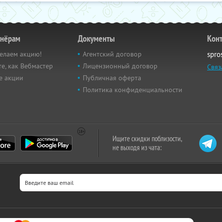
тнёрам
Документы
Кон
елаем акцию!
Агентский договор
spro
е, как Вебмастер
Лицензионный договор
Связ
е акции
Публичная оферта
Политика конфиденциальности
Ищите скидки поблизости,
не выходя из чата: