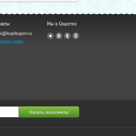
такты
Мы в Соцсетях
si@kupikupon.ru
аться с нами