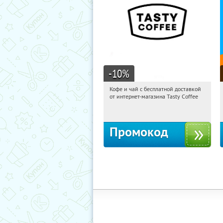
-10
%
Кофе и чай с бесплатной доставкой
10:44:23
Получи первым!
от интернет-магазина Tasty Coffee
Россия
Промокод