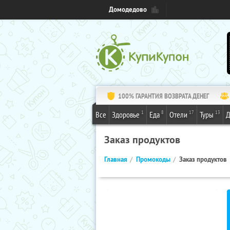
Домодедово
100% ГАРАНТИЯ ВОЗВРАТА ДЕНЕГ
1
8
17
13
Все
Здоровье
Еда
Отели
Туры
Д
Заказ продуктов
Главная
Промокоды
Заказ продуктов