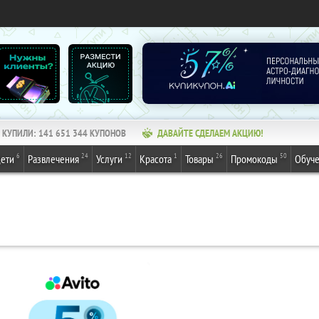
КУПИЛИ:
141 651 344
КУПОНОВ
ДАВАЙТЕ СДЕЛАЕМ АКЦИЮ!
6
24
12
1
26
50
ети
Развлечения
Услуги
Красота
Товары
Промокоды
Обуч