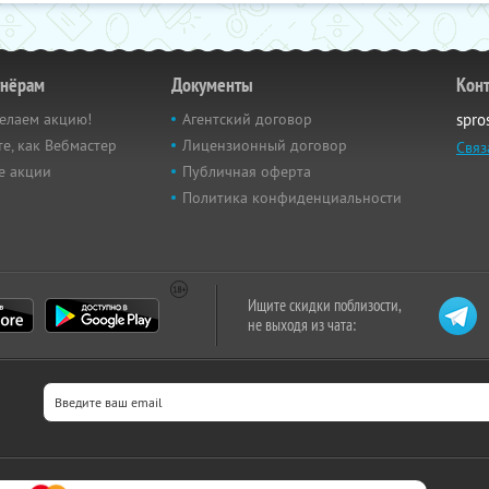
тнёрам
Документы
Кон
елаем акцию!
Агентский договор
spro
е, как Вебмастер
Лицензионный договор
Связ
е акции
Публичная оферта
Политика конфиденциальности
Ищите скидки поблизости,
не выходя из чата: