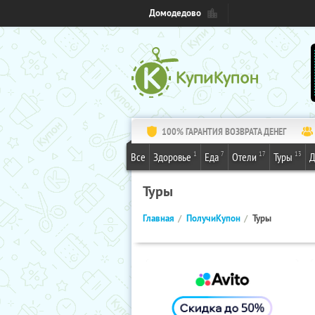
Домодедово
100% ГАРАНТИЯ ВОЗВРАТА ДЕНЕГ
1
7
17
13
Все
Здоровье
Еда
Отели
Туры
Д
Туры
Главная
ПолучиКупон
Туры