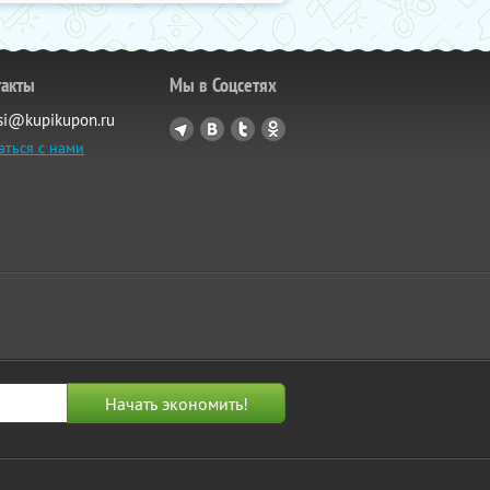
такты
Мы в Соцсетях
si@kupikupon.ru
аться с нами