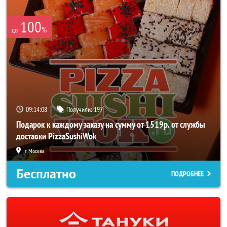
100
%
до
09:14:07
Получили:
197
Подарок к каждому заказу на сумму от 1519р. от службы
доставки PizzaSushiWok
г. Москва
Бесплатно
ПОДРОБНЕЕ