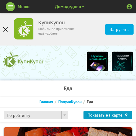
Меню
Домодедово
КупиКупон
Мобильное приложение
Загрузить
ещё удобнее
Еда
Главная
ПолучиКупон
Еда
Показать на карте
По рейтингу