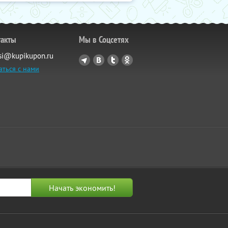
такты
Мы в Соцсетях
si@kupikupon.ru
аться с нами