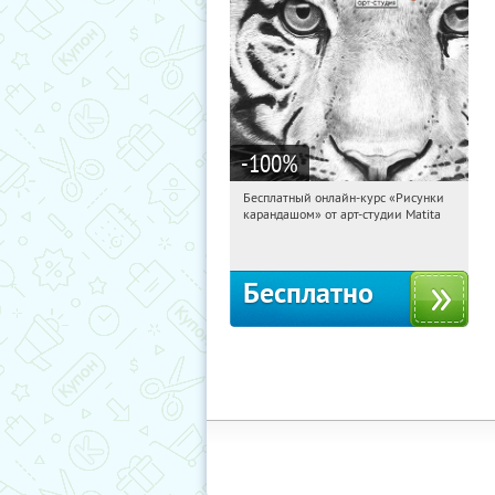
-100
%
Бесплатный онлайн-курс «Рисунки
04:04:29
Получили:
35
карандашом» от арт-студии Matita
Россия
Бесплатно