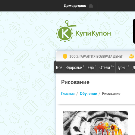
Домодедово
100% ГАРАНТИЯ ВОЗВРАТА ДЕНЕГ
1
7
16
13
Все
Здоровье
Еда
Отели
Туры
Д
Рисование
Главная
Обучение
Рисование