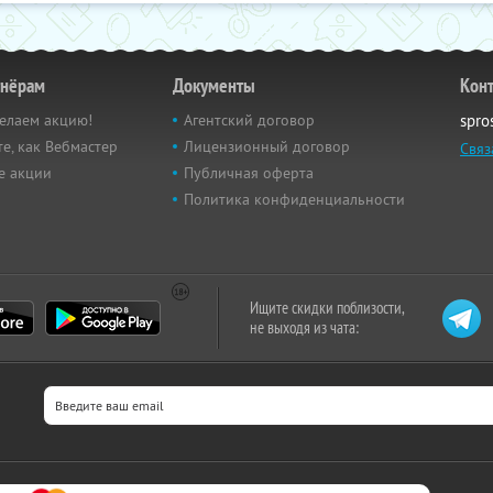
тнёрам
Документы
Кон
елаем акцию!
Агентский договор
spro
е, как Вебмастер
Лицензионный договор
Связ
е акции
Публичная оферта
Политика конфиденциальности
Ищите скидки поблизости,
не выходя из чата: