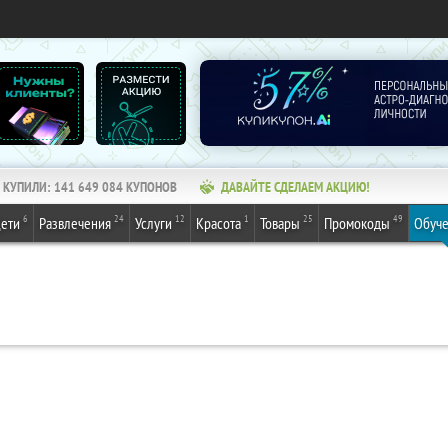
КУПИЛИ:
141 649 084
КУПОНОВ
ДАВАЙТЕ СДЕЛАЕМ АКЦИЮ!
6
24
12
1
25
49
ети
Развлечения
Услуги
Красота
Товары
Промокоды
Обуч