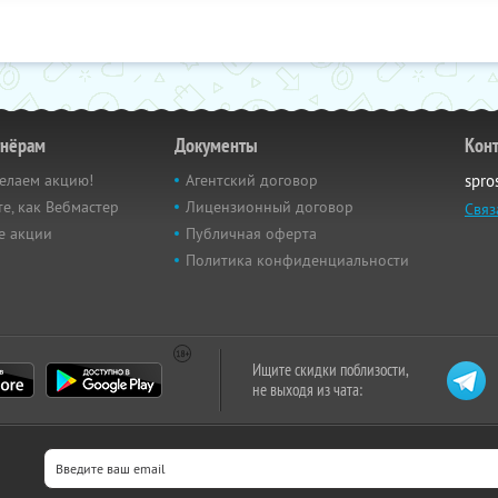
тнёрам
Документы
Кон
елаем акцию!
Агентский договор
spro
е, как Вебмастер
Лицензионный договор
Связ
е акции
Публичная оферта
Политика конфиденциальности
Ищите скидки поблизости,
не выходя из чата: