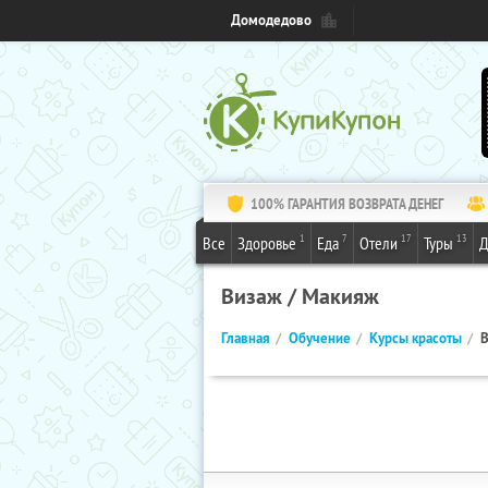
Домодедово
100% ГАРАНТИЯ ВОЗВРАТА ДЕНЕГ
1
7
17
13
Все
Здоровье
Еда
Отели
Туры
Д
Визаж / Макияж
Главная
Обучение
Курсы красоты
В