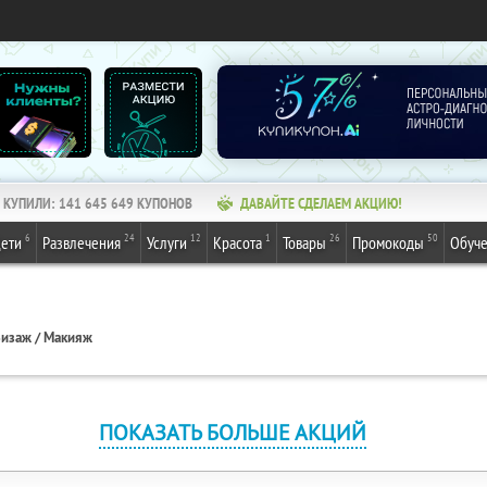
КУПИЛИ:
141 645 649
КУПОНОВ
ДАВАЙТЕ СДЕЛАЕМ АКЦИЮ!
6
24
12
1
26
50
ети
Развлечения
Услуги
Красота
Товары
Промокоды
Обуч
изаж / Макияж
ПОКАЗАТЬ БОЛЬШЕ АКЦИЙ