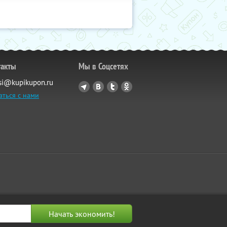
такты
Мы в Соцсетях
si@kupikupon.ru
аться с нами