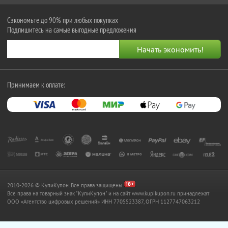
Сэкономьте до 90% при любых покупках
Подпишитесь на самые выгодные предложения
Принимаем к оплате:
2010-2026 © КупиКупон. Все права защищены.
Все права на товарный знак "КупиКупон" и на сайт www.kupikupon.ru принадлежат
OOO «Агентство цифровых решений» ИНН 7705523387, ОГРН 1127747063212