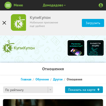
Меню
Домодедово
КупиКупон
Мобильное приложение
Загрузить
ещё удобнее
Отношения
Главная
Обучение
Другое
Отношения
Показать на карте
По рейтингу