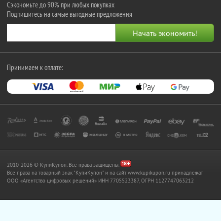
Сэкономьте до 90% при любых покупках
Подпишитесь на самые выгодные предложения
Принимаем к оплате:
2010-2026 © КупиКупон. Все права защищены.
Все права на товарный знак "КупиКупон" и на сайт www.kupikupon.ru принадлежат
OOO «Агентство цифровых решений» ИНН 7705523387, ОГРН 1127747063212