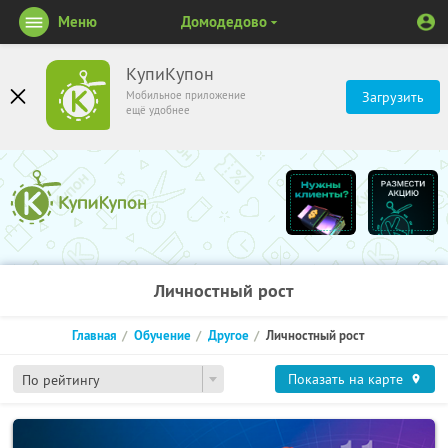
Меню
Домодедово
КупиКупон
Мобильное приложение
Загрузить
ещё удобнее
Личностный рост
Главная
Обучение
Другое
Личностный рост
Показать на карте
По рейтингу