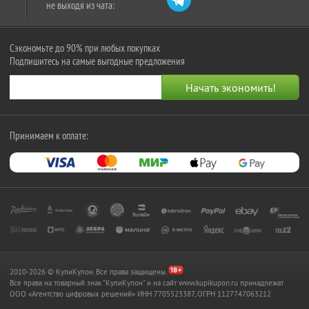
не выходя из чата:
Сэкономьте до 90% при любых покупках
Подпишитесь на самые выгодные предложения
Принимаем к оплате:
2010-2026 © КупиКупон. Все права защищены.
Все права на товарный знак "КупиКупон" и на сайт www.kupikupon.ru принадлежат
OOO «Агентство цифровых решений» ИНН 7705523387, ОГРН 1127747063212