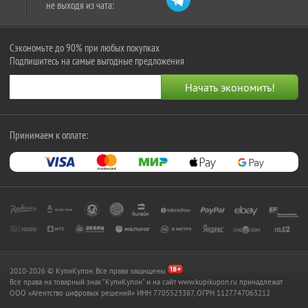
не выходя из чата:
Сэкономьте до 90% при любых покупках
Подпишитесь на самые выгодные предложения
Принимаем к оплате:
2010-2026 © КупиКупон. Все права защищены.
Все права на товарный знак "КупиКупон" и на сайт www.kupikupon.ru принадлежат
OOO «Агентство цифровых решений» ИНН 7705523387, ОГРН 1127747063212