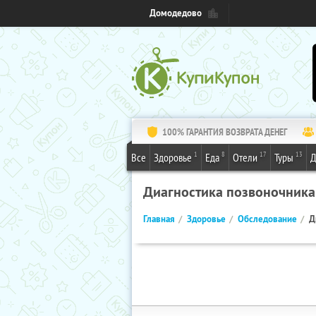
Домодедово
100% ГАРАНТИЯ ВОЗВРАТА ДЕНЕГ
1
8
17
13
Все
Здоровье
Еда
Отели
Туры
Д
Диагностика позвоночника
Главная
Здоровье
Обследование
Д