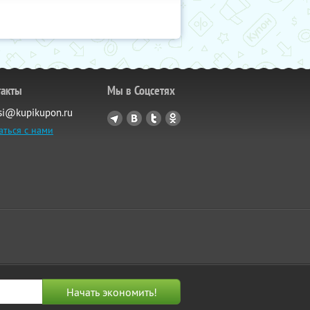
такты
Мы в Соцсетях
si@kupikupon.ru
аться с нами