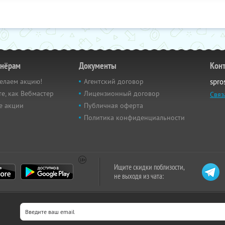
тнёрам
Документы
Кон
елаем акцию!
Агентский договор
spro
е, как Вебмастер
Лицензионный договор
Связ
е акции
Публичная оферта
Политика конфиденциальности
Ищите скидки поблизости,
не выходя из чата: