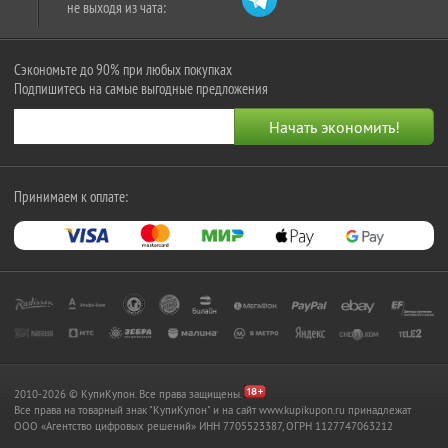
не выходя из чата:
Сэкономьте до 90% при любых покупках
Подпишитесь на самые выгодные предложения
Принимаем к оплате:
2010-2026 © КупиКупон. Все права защищены.
Все права на товарный знак "КупиКупон" и на сайт www.kupikupon.ru принадлежат
OOO «Агентство цифровых решений» ИНН 7705523387, ОГРН 1127747063212