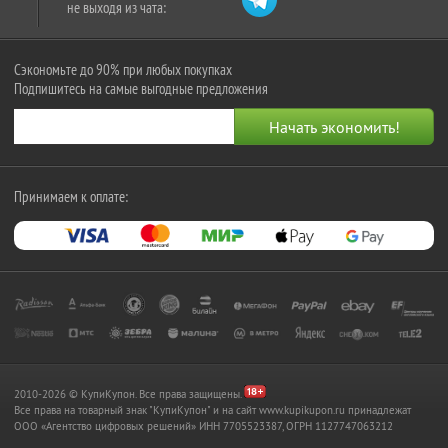
не выходя из чата:
Сэкономьте до 90% при любых покупках
Подпишитесь на самые выгодные предложения
Принимаем к оплате:
2010-2026 © КупиКупон. Все права защищены.
Все права на товарный знак "КупиКупон" и на сайт www.kupikupon.ru принадлежат
OOO «Агентство цифровых решений» ИНН 7705523387, ОГРН 1127747063212