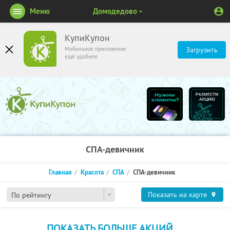
Меню
Домодедово
КупиКупон
Мобильное приложение
Загрузить
ещё удобнее
СПА-девичник
Главная
Красота
СПА
СПА-девичник
Показать на карте
По рейтингу
ПОКАЗАТЬ БОЛЬШЕ АКЦИЙ