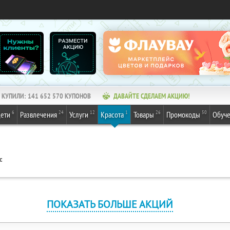
КУПИЛИ:
141 652 570
КУПОНОВ
ДАВАЙТЕ СДЕЛАЕМ АКЦИЮ!
6
24
12
1
26
50
ети
Развлечения
Услуги
Красота
Товары
Промокоды
Обуч
с
ПОКАЗАТЬ БОЛЬШЕ АКЦИЙ