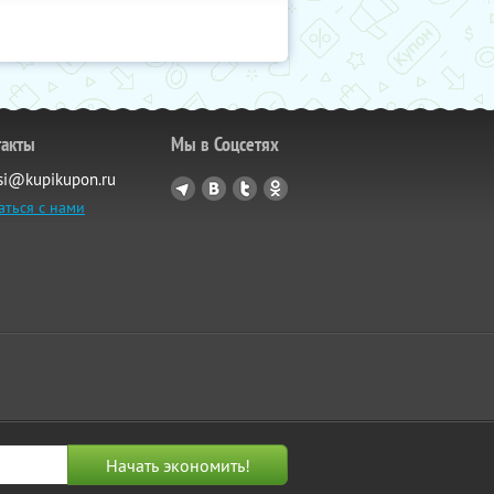
такты
Мы в Соцсетях
si@kupikupon.ru
аться с нами