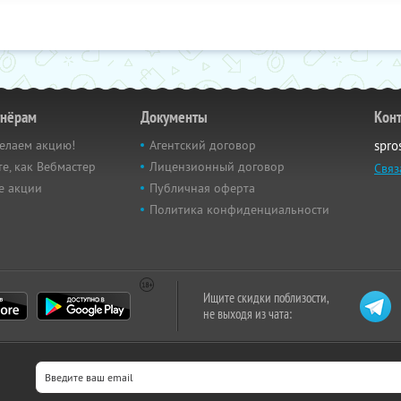
тнёрам
Документы
Кон
елаем акцию!
Агентский договор
spro
е, как Вебмастер
Лицензионный договор
Связ
е акции
Публичная оферта
Политика конфиденциальности
Ищите скидки поблизости,
не выходя из чата: