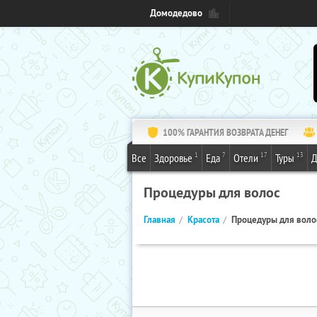
Домодедово
100% ГАРАНТИЯ ВОЗВРАТА ДЕНЕГ
1
7
17
13
Все
Здоровье
Еда
Отели
Туры
Д
Процедуры для волос
Главная
Красота
Процедуры для воло