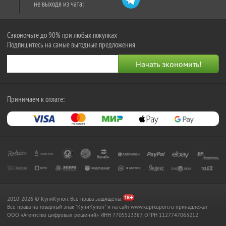
не выходя из чата:
Сэкономьте до 90% при любых покупках
Подпишитесь на самые выгодные предложения
Принимаем к оплате:
2010-2026 © КупиКупон. Все права защищены.
Все права на товарный знак "КупиКупон" и на сайт www.kupikupon.ru принадлежат
OOO «Агентство цифровых решений» ИНН 7705523387, ОГРН 1127747063212