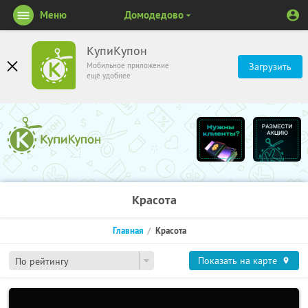
Меню
Домодедово
КупиКупон
Мобильное приложение
Загрузить
ещё удобнее
Красота
Главная
Красота
Показать на карте
По рейтингу