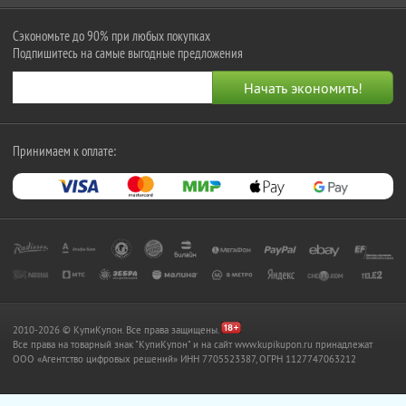
Сэкономьте до 90% при любых покупках
Подпишитесь на самые выгодные предложения
Принимаем к оплате:
2010-2026 © КупиКупон. Все права защищены.
Все права на товарный знак "КупиКупон" и на сайт www.kupikupon.ru принадлежат
OOO «Агентство цифровых решений» ИНН 7705523387, ОГРН 1127747063212