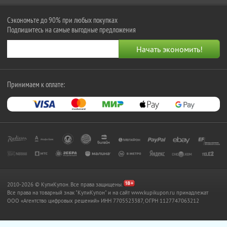
Сэкономьте до 90% при любых покупках
Подпишитесь на самые выгодные предложения
Принимаем к оплате:
2010-2026 © КупиКупон. Все права защищены.
Все права на товарный знак "КупиКупон" и на сайт www.kupikupon.ru принадлежат
OOO «Агентство цифровых решений» ИНН 7705523387, ОГРН 1127747063212