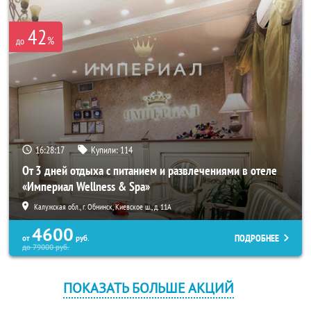
42
%
до
16:28:17
Купили:
114
От 3 дней отдыха с питанием и развлечениями в отеле
«Империал Wellness & Spa»
Калужская обл., г. Обнинск, Киевское ш., д. 11А
4600
ПОДРОБНЕЕ
от
руб.
до
79000
руб.
ПОКАЗАТЬ БОЛЬШЕ АКЦИЙ