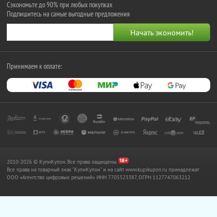
Сэкономьте до 90% при любых покупках
Подпишитесь на самые выгодные предложения
Принимаем к оплате:
2010-2026 © КупиКупон. Все права защищены.
Все права на товарный знак "КупиКупон" и на сайт www.kupikupon.ru принадлежат
OOO «Агентство цифровых решений» ИНН 7705523387, ОГРН 1127747063212