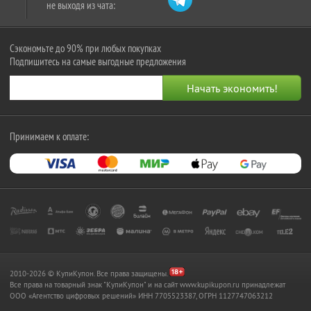
не выходя из чата:
Сэкономьте до 90% при любых покупках
Подпишитесь на самые выгодные предложения
Принимаем к оплате:
2010-2026 © КупиКупон. Все права защищены.
Все права на товарный знак "КупиКупон" и на сайт www.kupikupon.ru принадлежат
OOO «Агентство цифровых решений» ИНН 7705523387, ОГРН 1127747063212