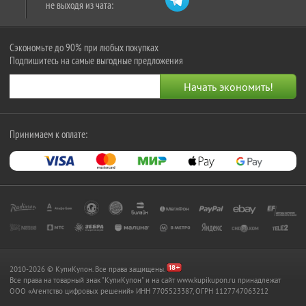
не выходя из чата:
Сэкономьте до 90% при любых покупках
Подпишитесь на самые выгодные предложения
Принимаем к оплате:
2010-2026 © КупиКупон. Все права защищены.
Все права на товарный знак "КупиКупон" и на сайт www.kupikupon.ru принадлежат
OOO «Агентство цифровых решений» ИНН 7705523387, ОГРН 1127747063212