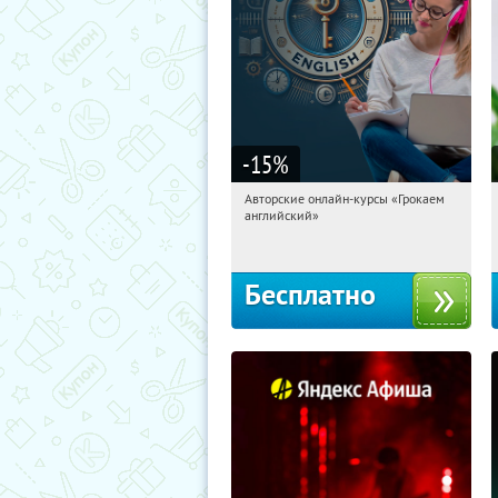
-15
%
Авторские онлайн-курсы «Грокаем
03:20:05
Получили:
4
английский»
Россия
Бесплатно