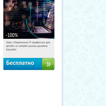
-100
%
Урок «Творческие IT-профессии для
03:20:05
Получили:
53
детей» от онлайн-школы дизайна
Россия
Easydesi
Бесплатно