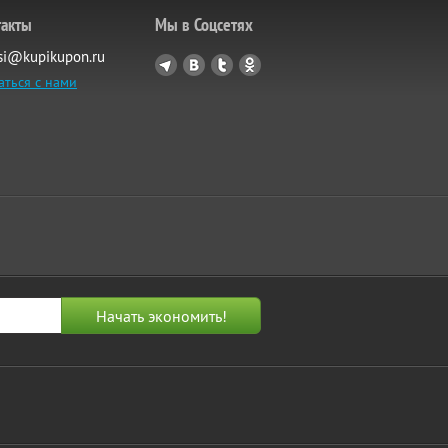
такты
Мы в Соцсетях
si@kupikupon.ru
аться с нами