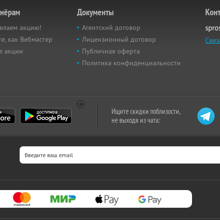
тнёрам
Документы
Кон
елаем акцию!
Агентский договор
spro
е, как Вебмастер
Лицензионный договор
Связ
е акции
Публичная оферта
Политика конфиденциальности
Ищите скидки поблизости,
не выходя из чата: