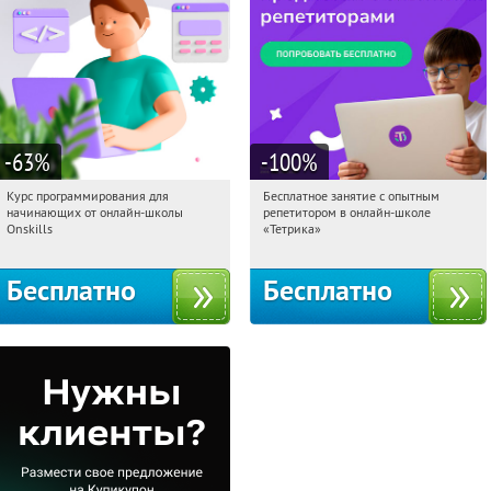
-63
%
-100
%
Курс программирования для
Бесплатное занятие с опытным
03:20:05
Получили:
4
03:20:05
Получили:
2
начинающих от онлайн-школы
репетитором в онлайн-школе
Россия
Москва, Россия
Onskills
«Тетрика»
Бесплатно
Бесплатно