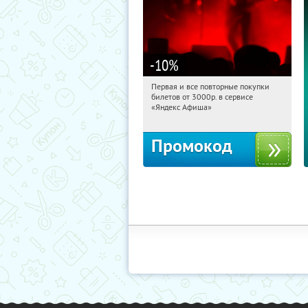
-10
%
Первая и все повторные покупки
03:20:05
Получили:
155
билетов от 3000р. в сервисе
Россия
«Яндекс Афиша»
Промокод