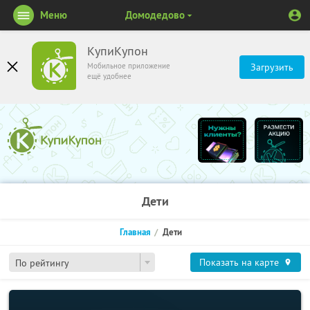
Меню
Домодедово
КупиКупон
Мобильное приложение
Загрузить
ещё удобнее
Дети
Главная
Дети
Показать на карте
По рейтингу