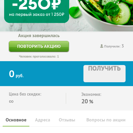
Акция завершилась
3
ПОВТОРИТЬ АКЦИЮ
Получили:
Человек проголосовало: 1
ПОЛУЧИТЬ
0
руб.
Цена без скидки:
Экономия:
∞
20
%
Основное
Адреса
Отзывы
Вопросы по акции