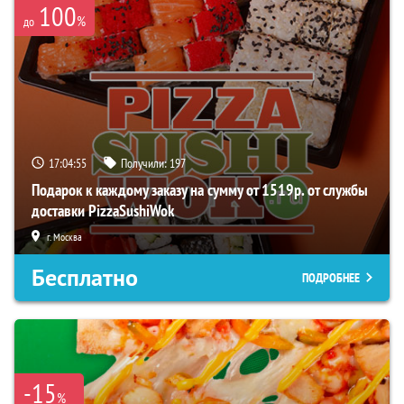
100
%
до
17:04:54
Получили:
197
Подарок к каждому заказу на сумму от 1519р. от службы
доставки PizzaSushiWok
г. Москва
Бесплатно
ПОДРОБНЕЕ
-15
%