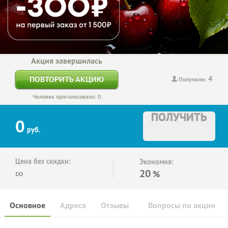
Акция завершилась
4
ПОВТОРИТЬ АКЦИЮ
Получили:
Человек проголосовало: 0
ПОЛУЧИТЬ
0
руб.
Цена без скидки:
Экономия:
∞
20
%
Основное
Адреса
Отзывы
Вопросы по акции