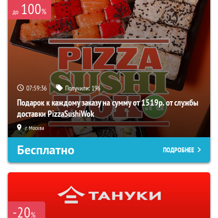
100
%
до
07:59:36
Получили:
196
Подарок к каждому заказу на сумму от 1519р. от службы
доставки PizzaSushiWok
г. Москва
Бесплатно
ПОДРОБНЕЕ
-20
%