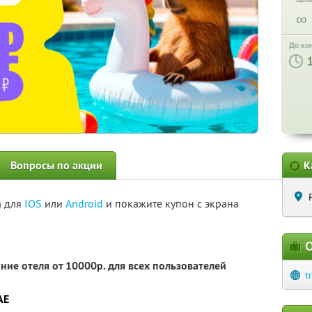
∞
До ко
Вопросы по акции
К
а для
IOS
или
Android
и покажите купон с экрана
О
ние отеля от 10000р. для всех пользователей
t
AE