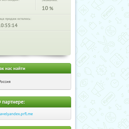
Экономия:
10
%
нца продаж осталось:
:
:
ак нас найти
Россия
 партнере:
ravelyandex.prfl.me