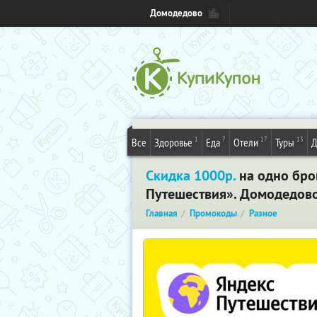
Домодедово
1
7
17
13
Все
Здоровье
Еда
Отели
Туры
Д
Скидка 1000р.
на одно бро
Путешествия». Домодедов
Главная
Промокоды
Разное