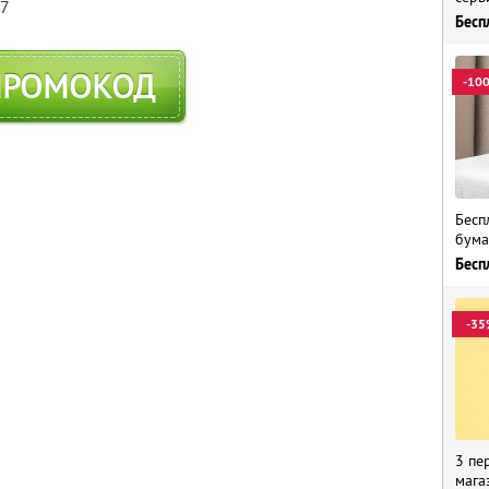
57
Бесп
ПРОМОКОД
-10
Бесп
бума
Бесп
-35
3 пе
мага