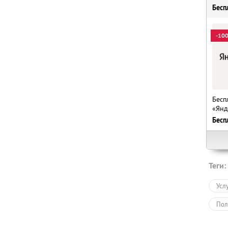
Бесп
-10
Бесп
«Янд
Бесп
Теги:
Усл
Пол