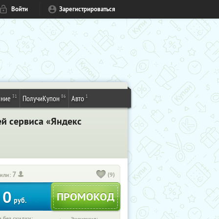
Войти
Зарегистрироваться
31
86
1
ение
ПолучиКупон
Авто
ей сервиса «Яндекс
7
(9)
или:
0
руб.
 без скидки: