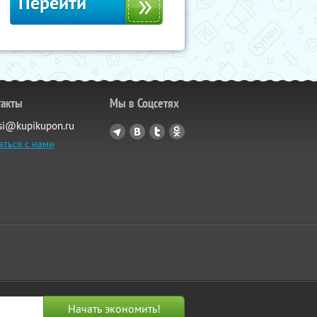
Перейти
такты
Мы в Соцсетях
si@kupikupon.ru
аться с нами