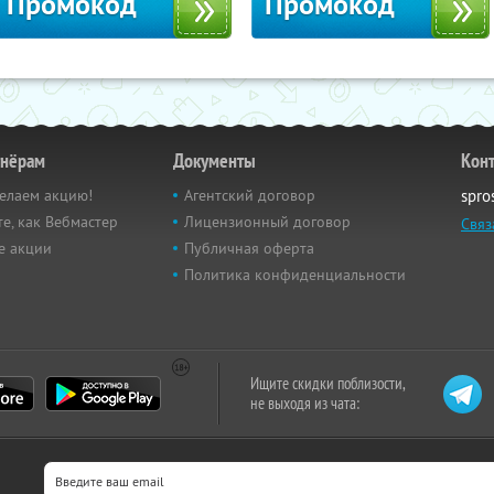
Промокод
Промокод
тнёрам
Документы
Кон
елаем акцию!
Агентский договор
spro
е, как Вебмастер
Лицензионный договор
Связ
е акции
Публичная оферта
Политика конфиденциальности
Ищите скидки поблизости,
не выходя из чата: