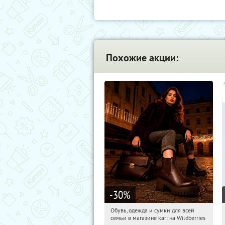
Похожие акции:
-30
%
Обувь, одежда и сумки для всей
13:45:54
Получили:
31
семьи в магазине kari на Wildberries
Россия