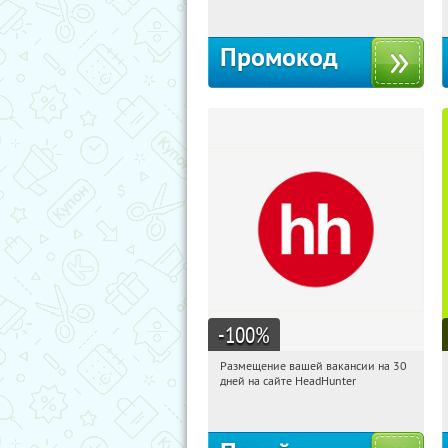
Промокод
-100
%
Размещение вашей вакансии на 30
13:45:54
Получи первым!
дней на сайте HeadHunter
Россия