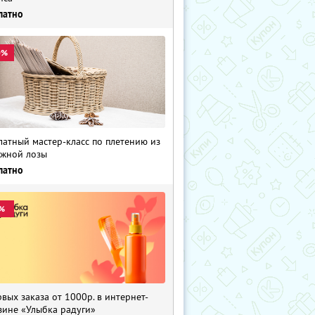
латно
0%
латный мастер-класс по плетению из
жной лозы
латно
%
рвых заказа от 1000р. в интернет-
зине «Улыбка радуги»