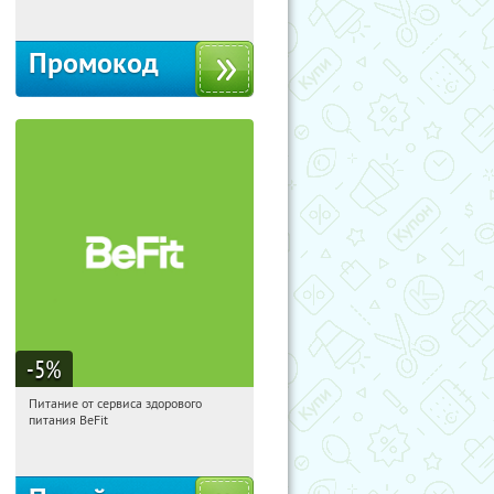
Промокод
-5
%
Питание от сервиса здорового
13:45:54
Получи первым!
питания BeFit
Россия