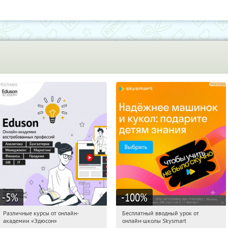
-5
%
-100
%
Различные курсы от онлайн-
Бесплатный вводный урок от
13:45:54
Получили:
2
13:45:54
Получи первым!
академии «Эдюсон»
онлайн-школы Skysmart
Россия
Россия