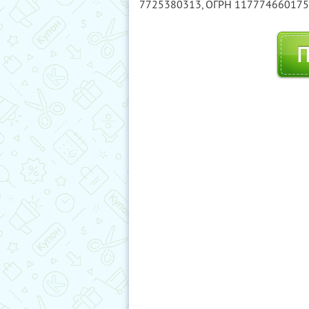
7725380313
, ОГРН 11777466017