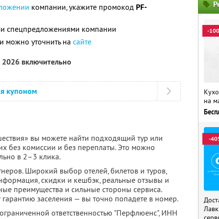
Р
ложении
компании, укажите промокод
PF-
ими спецпредложениями компании
-10
и можно уточнить на
сайте
а 2026 включительно
ся купоном
Кухо
на м
Бесп
ествия» вы можете найти подходящий тур или
-40
их без комиссии и без переплаты. Это можно
льно в 2–3 клика.
неров. Широкий выбор отелей, билетов и туров,
нформация, скидки и кешбэк, реальные отзывы и
ные преимущества и сильные стороны сервиса.
 гарантию заселения — вы точно попадете в номер.
Дост
Лавк
 ограниченной ответственностью "Перфлюенс",
ИНН
серв