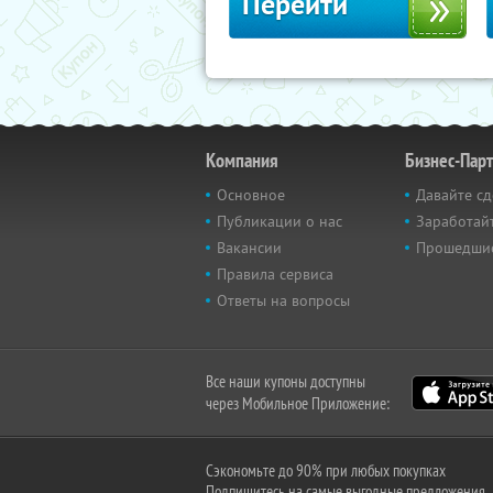
Перейти
Компания
Бизнес-Пар
Основное
Давайте сд
Публикации о нас
Заработайт
Вакансии
Прошедши
Правила сервиса
Ответы на вопросы
Все наши купоны доступны
через Мобильное Приложение:
Сэкономьте до 90% при любых покупках
Подпишитесь на самые выгодные предложения