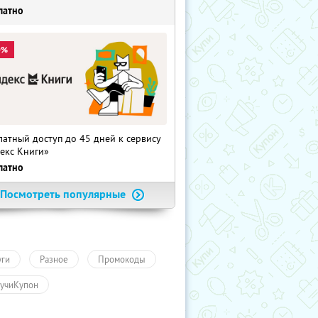
латно
0%
латный доступ до 45 дней к сервису
екс Книги»
латно
Посмотреть популярные
уги
Разное
Промокоды
учиКупон