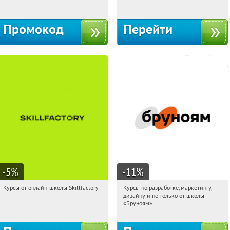
Промокод
Перейти
-5
%
-11
%
Курсы от онлайн-школы Skillfactory
Курсы по разработке, маркетингу,
13:45:54
Получи первым!
13:45:54
Получи первым!
дизайну и не только от школы
Россия
Россия
«Бруноям»