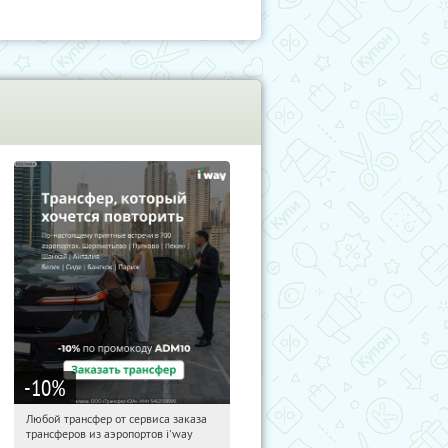
-10
%
Любой трансфер от сервиса заказа
13:45:54
Получи первым!
трансферов из аэропортов i'way
Россия