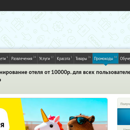
6
24
12
1
26
50
ети
Развлечения
Услуги
Красота
Товары
Промокоды
Обуч
нирование отеля от 10000р. для всех пользовател
о
Получ
Цена