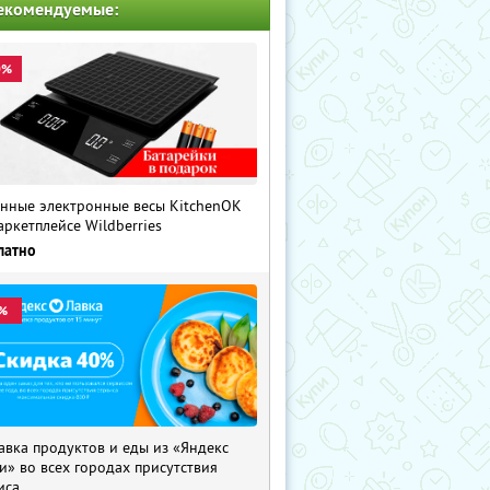
екомендуемые:
0%
нные электронные весы KitchenOK
аркетплейсе Wildberries
латно
%
авка продуктов и еды из «Яндекс
и» во всех городах присутствия
иса