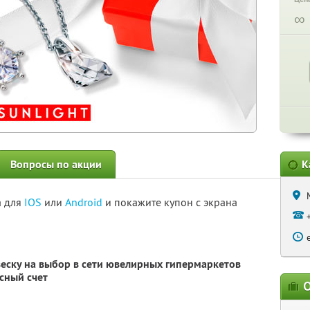
∞
Вопросы по акции
К
а для
IOS
или
Android
и покажите купон с экрана
еску на выбор в сети ювелирных гипермаркетов
сный счет
О