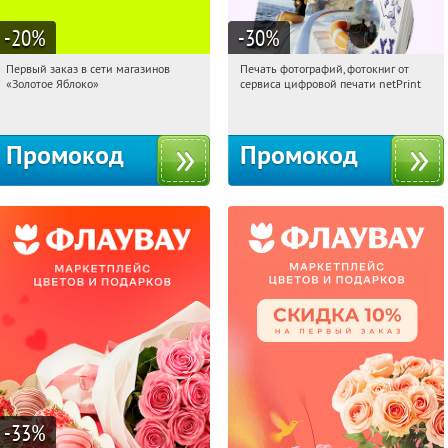
-20
%
-30
%
Первый заказ в сети магазинов
Печать фотографий, фотокниг от
11:45:17
Получи первым!
11:45:17
Получили:
4
«Золотое Яблоко»
сервиса цифровой печати netPrint
Россия
Россия
Промокод
Промокод
-33
%