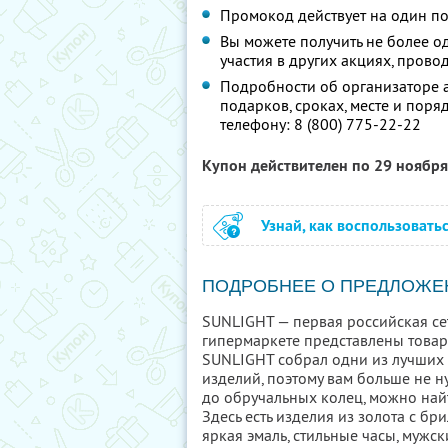
Промокод действует на один п
Вы можете получить не более о
участия в других акциях, про
Подробности об организаторе а
подарков, сроках, месте и поря
телефону:
8 (800) 775-22-22
Купон действителен по 29 ноябр
Узнай, как воспользовать
ПОДРОБНЕЕ О ПРЕДЛОЖЕ
SUNLIGHT — первая российская се
гипермаркете представлены товар
SUNLIGHT собрал одни из лучших
изделий, поэтому вам больше не н
до обручальных колец, можно най
Здесь есть изделия из золота с б
яркая эмаль, стильные часы, мужс