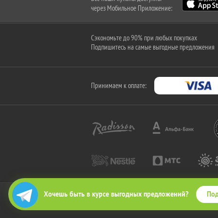
через Мобильное Приложение:
Сэкономьте до 90% при любых покупках
Подпишитесь на самые выгодные предложения
Принимаем к оплате:
Под
Хочешь быть в курсе выгодных предложений?
2010-2026 © КупиКупон. Все права защищены.
Все права на товарный знак "КупиКупон" и на сайт