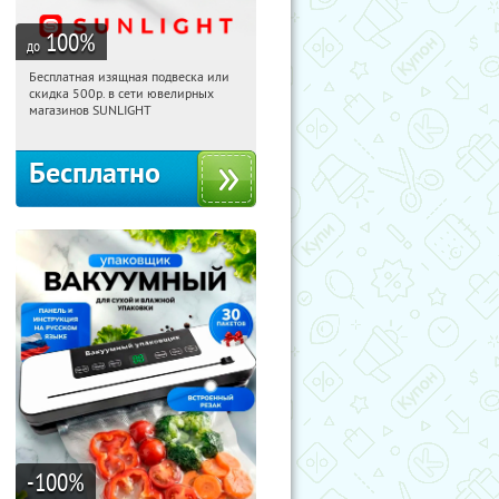
100
%
до
Бесплатная изящная подвеска или
11:45:17
Получили:
74
скидка 500р. в сети ювелирных
Россия
магазинов SUNLIGHT
Бесплатно
-100
%