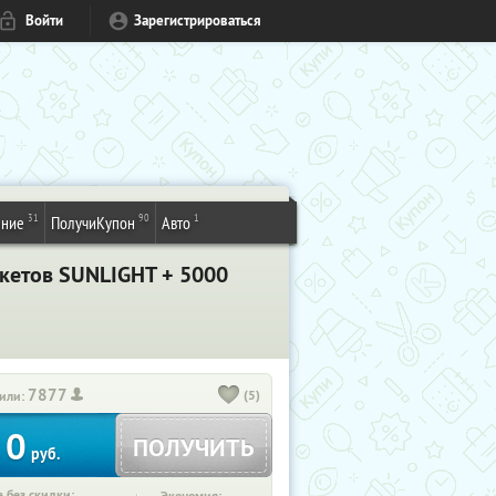
Войти
Зарегистрироваться
31
90
1
ение
ПолучиКупон
Авто
кетов SUNLIGHT + 5000
7877
(5)
или:
0
ПОЛУЧИТЬ
руб.
 без скидки: