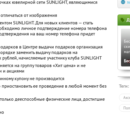
точках ювелирной сети SUNLIGHT, являющимися
s
отличаться от изображения
Д
иентом SUNLIGHT. Для новых клиентов — стать
еобходимо личное подтверждение номера телефона
подтверждения на ваш номер телефона придет
Бес
 подарков в Центре выдачи подарков организация
ски
ма
орядке заменить выдачу подарков на
 рублей, начисляемые участнику клуба SUNLIGHT
Бе
яется на группу товаров «Хит цена» и не
и и акциями
анному купону не производится
 приостановить ее проведение в любой момент без
Теги:
Акс
 только дееспособные физические лица, достигшие
Пол
но