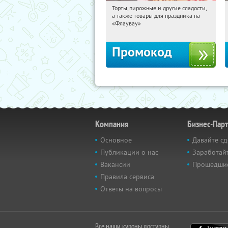
Торты, пирожные и другие сладости,
11:45:17
Получили:
6
а также товары для праздника на
Россия
«Флаувау»
Промокод
Компания
Бизнес-Пар
Основное
Давайте сд
Публикации о нас
Заработайт
Вакансии
Прошедши
Правила сервиса
Ответы на вопросы
Все наши купоны доступны