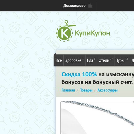
Домодедово
1
8
17
13
Все
Здоровье
Еда
Отели
Туры
Д
Скидка 100%
на изысканну
бонусов на бонусный счет
Главная
Товары
Аксессуары