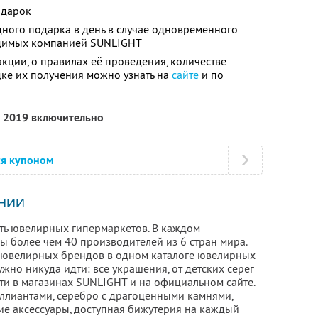
одарок
дного подарка в день в случае одновременного
водимых компанией SUNLIGHT
кции, о правилах её проведения, количестве
дке их получения можно узнать на
сайте
и по
я 2019 включительно
ся купоном
НИИ
ть ювелирных гипермаркетов. В каждом
ы более чем 40 производителей из 6 стран мира.
 ювелирных брендов в одном каталоге ювелирных
ужно никуда идти: все украшения, от детских серег
ти в магазинах SUNLIGHT и на официальном сайте.
риллиантами, серебро с драгоценными камнями,
кие аксессуары, доступная бижутерия на каждый