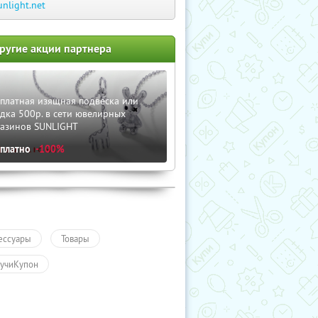
unlight.net
ругие акции партнера
платная изящная подвеска или
дка 500р. в сети ювелирных
газинов SUNLIGHT
сплатно
-100%
ессуары
Товары
учиКупон