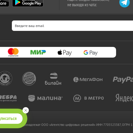
не выходя из чата:
писаться
 www.kupikupon.ru принадлежат OOO «Агентство цифровых решений» ИНН 7705523387, ОГРН