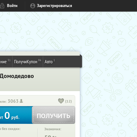
Войти
Зарегистрироваться
31
86
1
ение
ПолучиКупон
Авто
. Домодедово
3063
(12)
или:
0
ПОЛУЧИТЬ
от
руб.
 без скидки:
Экономия: