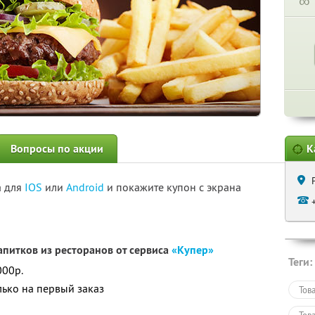
∞
Вопросы по акции
К
а для
IOS
или
Android
и покажите купон с экрана
апитков из ресторанов от сервиса
«Купер»
Теги:
000р.
лько на первый заказ
Тов