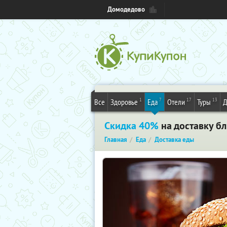
Домодедово
1
7
17
13
Все
Здоровье
Еда
Отели
Туры
Д
Скидка 40%
на доставку бл
Главная
Еда
Доставка еды