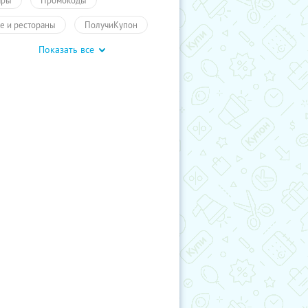
ары
Промокоды
е и рестораны
ПолучиКупон
Показать все