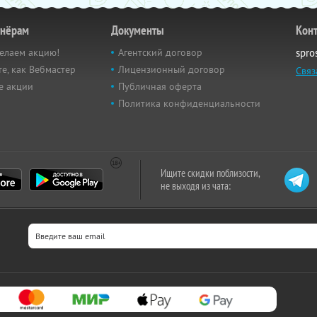
тнёрам
Документы
Кон
елаем акцию!
Агентский договор
spro
е, как Вебмастер
Лицензионный договор
Связ
е акции
Публичная оферта
Политика конфиденциальности
Ищите скидки поблизости,
не выходя из чата: