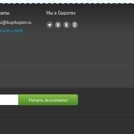
такты
Мы в Соцсетях
si@kupikupon.ru
аться с нами