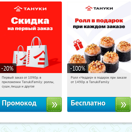
-20
%
-100
%
Первый заказ от 1090р. в
Ролл «Чеддер» в подарок при заказе
18:33:54
Получили:
256
18:33:54
Получили:
108
приложении TanukiFamily: роллы,
от 1490р. в TanukiFamily
Россия
Россия
суши, пицца и другое
Промокод
Бесплатно