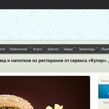
6
24
12
1
26
50
ети
Развлечения
Услуги
Красота
Товары
Промокоды
Обуч
юд и напитков из ресторанов от сервиса «Купер»
Получ
Цена