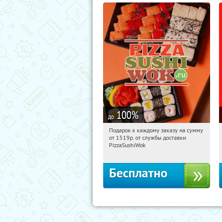
100
%
до
Подарок к каждому заказу на сумму
18:33:54
Получили:
197
от 1519р. от службы доставки
г. Москва
PizzaSushiWok
Бесплатно