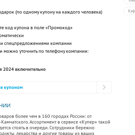
Тов
Каф
одарок (по одному купону на каждого человека)
Еда
ите код купона в поле «Промокод»
томатически
ими спецпредложениями компании
 можно уточнить по телефону компании:
ря 2024 включительно
ся купоном
НИИ
оваров более чем в 160 городах России: от
Камчатского. Ассортимент в сервисе «Купер» такой
идется стоять в очереди. Сотрудники бережно
дукты, лекарства и другие товары из ваших