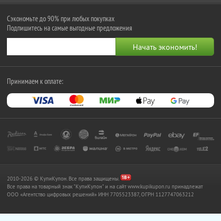
Сэкономьте до 90% при любых покупках
Подпишитесь на самые выгодные предложения
Принимаем к оплате:
2010-2026 © КупиКупон. Все права защищены.
Все права на товарный знак "КупиКупон" и на сайт www.kupikupon.ru принадлежат
OOO «Агентство цифровых решений» ИНН 7705523387, ОГРН 1127747063212