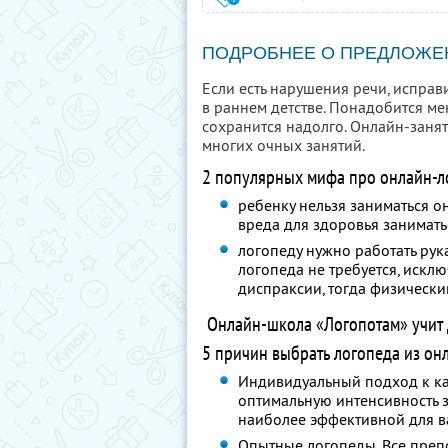
ПОДРОБНЕЕ О ПРЕДЛОЖЕ
Если есть нарушения речи, исправ
в раннем детстве. Понадобится м
сохранится надолго. Онлайн-заня
многих очных занятий.
2 популярных мифа про онлайн-л
ребенку нельзя заниматься 
вреда для здоровья занимать
логопеду нужно работать рук
логопеда не требуется, искл
диспраксии, тогда физически
Онлайн-школа «Логопотам» учит д
5 причин выбрать логопеда из он
Индивидуальный подход к ка
оптимальную интенсивность з
наиболее эффективной для в
Опытные логопеды. Все преп