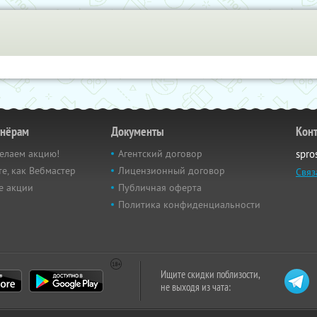
тнёрам
Документы
Кон
елаем акцию!
Агентский договор
spro
е, как Вебмастер
Лицензионный договор
Связ
е акции
Публичная оферта
Политика конфиденциальности
Ищите скидки поблизости,
не выходя из чата: