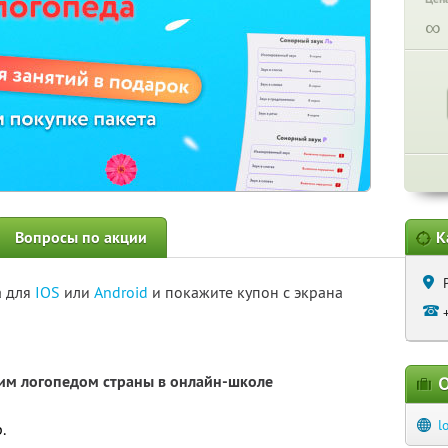
∞
Вопросы по акции
К
а для
IOS
или
Android
и покажите купон с экрана
щим логопедом страны в онлайн-школе
О
l
.