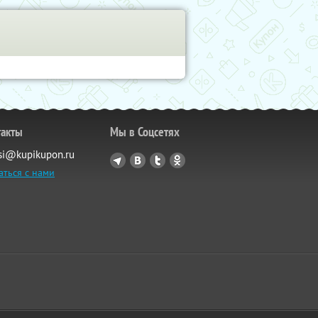
такты
Мы в Соцсетях
si@kupikupon.ru
аться с нами