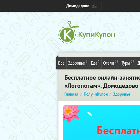
Домодедово
1
7
16
13
Все
Здоровье
Еда
Отели
Туры
Д
Бесплатное онлайн-занятие
«Логопотам». Домодедово
Главная
ПолучиКупон
Здоровье