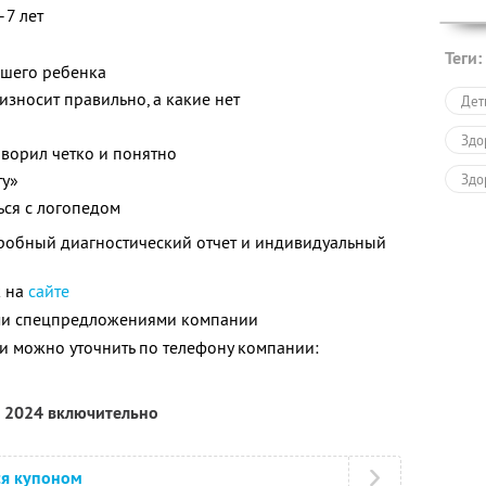
–7 лет
Теги:
ашего ребенка
износит правильно, а какие нет
Дет
Здо
оворил четко и понятно
ту»
Здо
ься с логопедом
дробный диагностический отчет и индивидуальный
к на
сайте
ими спецпредложениями компании
 можно уточнить по телефону компании:
а 2024 включительно
ся купоном