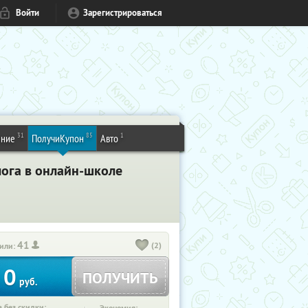
Войти
Зарегистрироваться
31
85
1
ение
ПолучиКупон
Авто
лога в онлайн-школе
41
(2)
или:
0
ПОЛУЧИТЬ
руб.
 без скидки: