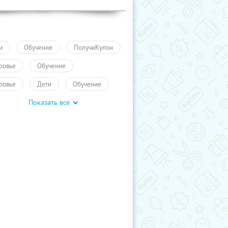
и
Обучение
ПолучиКупон
ровье
Обучение
ровье
Дети
Обучение
Показать все