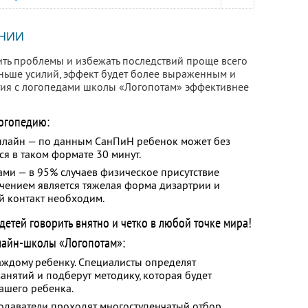
НИИ
ить проблемы и избежать последствий проще всего
еньше усилий, эффект будет более выраженным и
тия с логопедами школы «Логопотам» эффективнее
огопедию:
онлайн — по данным СанПиН ребенок может без
ся в таком формате 30 минут.
ами — в 95% случаев физическое присутствие
ючением является тяжелая форма дизартрии и
й контакт необходим.
етей говорить внятно и четко в любой точке мира!
лайн-школы «Логопотам»:
ждому ребенку. Специалисты определят
анятий и подберут методику, которая будет
ашего ребенка.
одаватели проходят многоступенчатый отбор