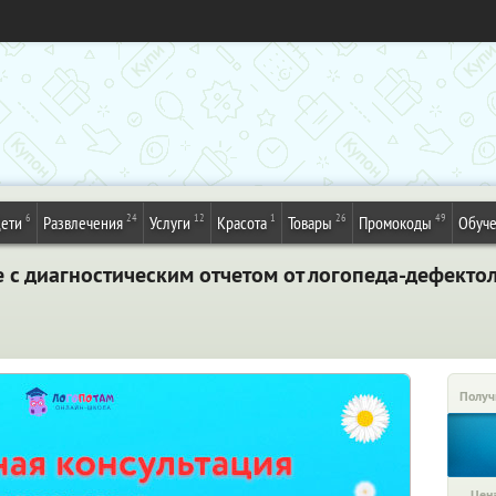
6
24
12
1
26
49
ети
Развлечения
Услуги
Красота
Товары
Промокоды
Обуч
 с диагностическим отчетом от логопеда-дефекто
Получ
Цена