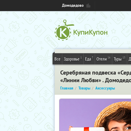
Домодедово
1
7
16
13
Все
Здоровье
Еда
Отели
Туры
Д
Серебряная подвеска «Сер
«Линии Любви» . Домодед
Главная
Товары
Аксессуары