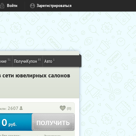
Войти
Зарегистрироваться
31
85
1
ение
ПолучиКупон
Авто
в сети ювелирных салонов
2607
(0)
или:
0
ПОЛУЧИТЬ
руб.
 без скидки: