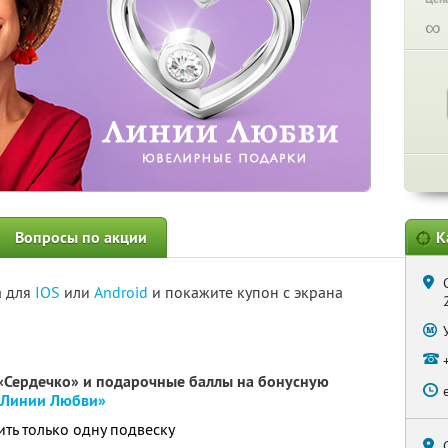
∞
Вопросы по акции
К
а для
IOS
или
Android
и покажите купон с экрана
 «Сердечко» и подарочные баллы на бонусную
«Линии Любви»
ть только одну подвеску