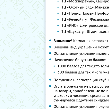
ТЦ «Москворечье», Каширск
ТЦ «Охотный ряд», Манежная 
ТЦ «Принц Плаза», Профсою
ТЦ «Речной», ул. Фестивальн
ТЦ «РИО», Дмитровское ш., 
ТЦ «Щука», ул. Щукинская, д
Внимание!
Компания оставляет 
Внешний вид украшений может 
Обязательным условием являет
Начисление бонусных баллов:
1000 баллов для тех, кто тол
300 баллов для тех, у кого уж
Получение и регистрация клубн
Оплата бонусами не распростра
на товары, приобретенные по 
упаковку и чистящие средства, 
суммируется с другими скидкам
Обязательным условием получе