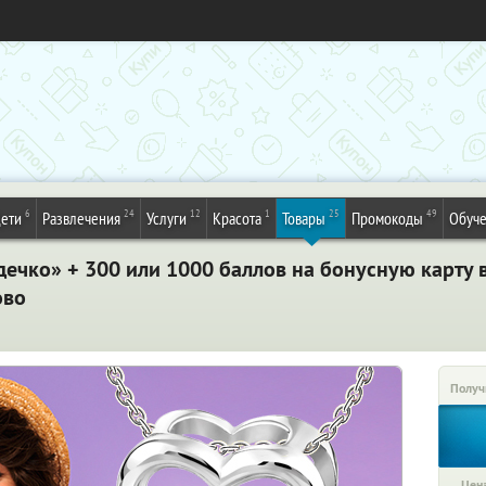
6
24
12
1
25
49
ети
Развлечения
Услуги
Красота
Товары
Промокоды
Обуч
дечко» + 300 или 1000 баллов на бонусную карту 
ово
Получ
Цена