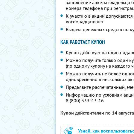
заполнение анкеты владельца 
номера телефона при регистра
К участию в акции допускаются
восемнадцати лет
Выдача денежных средств по к
КАК РАБОТАЕТ КУПОН
Купон действует на один подар
Можно получить только один ку
(по одному купону на каждого ч
Можно получить не более одного
одновременно в нескольких ак
Предъявите распечатанный, эл
Информацию по условиям акции
8 (800) 333-43-16
Купон действителен по 14 август
Узнай, как воспользовать