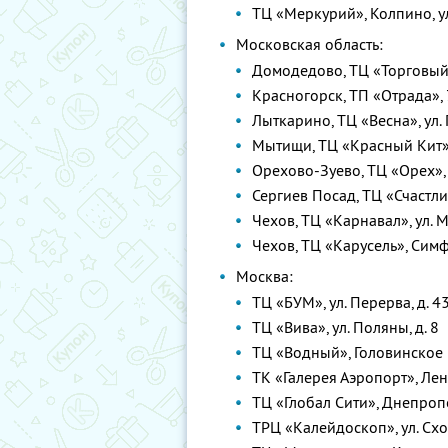
ТЦ «Меркурий», Колпино, ул
Московская область:
Домодедово, ТЦ «Торговый 
Красногорск, ТП «Отрада», 7
Лыткарино, ТЦ «Весна», ул. 
Мытищи, ТЦ «Красный Кит»,
Орехово-Зуево, ТЦ «Орех», у
Сергиев Посад, ТЦ «Счастлив
Чехов, ТЦ «Карнавал», ул. М
Чехов, ТЦ «Карусель», Симф
Москва:
ТЦ «БУМ», ул. Перерва, д. 43,
ТЦ «Вива», ул. Поляны, д. 8
ТЦ «Водный», Головинское ш
ТК «Галерея Аэропорт», Лен
ТЦ «Глобал Сити», Днепропет
ТРЦ «Калейдоскоп», ул. Схо