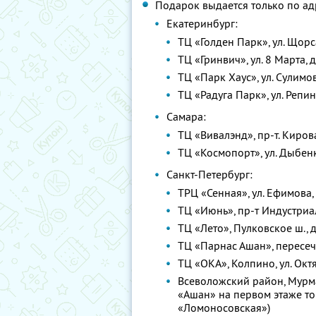
Подарок выдается только по ад
Екатеринбург:
ТЦ «Голден Парк», ул. Щорса
ТЦ «Гринвич», ул. 8 Марта, д
ТЦ «Парк Хаус», ул. Сулимов
ТЦ «Радуга Парк», ул. Репина
Самара:
ТЦ «Вивалэнд», пр-т. Кирова
ТЦ «Космопорт», ул. Дыбенк
Санкт-Петербург:
ТРЦ «Сенная», ул. Ефимова, д.
ТЦ «Июнь», пр-т Индустриал
ТЦ «Лето», Пулковское ш., д.
ТЦ «Парнас Ашан», пересеч
ТЦ «ОКА», Колпино, ул. Октя
Всеволожский район, Мурма
«Ашан» на первом этаже тор
«Ломоносовская»)