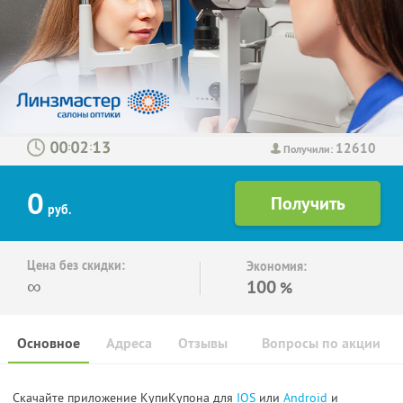
12610
:
:
Получили:
0
руб.
Цена без скидки:
Экономия:
∞
100
%
Основное
Адреса
Отзывы
Вопросы по акции
Скачайте приложение КупиКупона для
IOS
или
Android
и