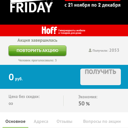
Акция завершилась
2053
ПОВТОРИТЬ АКЦИЮ
Получили:
Человек проголосовало: 3
ПОЛУЧИТЬ
0
руб.
Цена без скидки:
Экономия:
∞
50
%
Основное
Адреса
Отзывы
Вопросы по акции