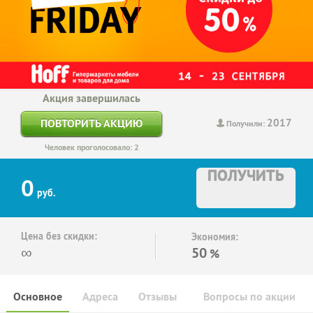
Акция завершилась
2017
ПОВТОРИТЬ АКЦИЮ
Получили:
Человек проголосовало: 2
ПОЛУЧИТЬ
0
руб.
Цена без скидки:
Экономия:
∞
50
%
Основное
Адреса
Отзывы
Вопросы по акции