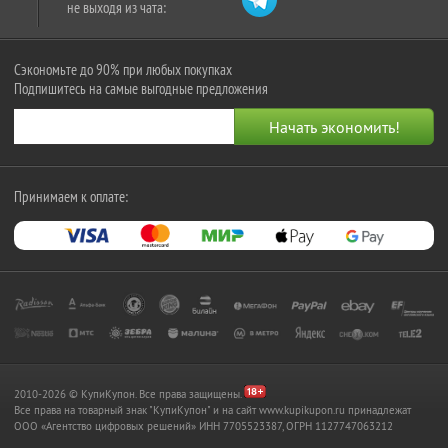
не выходя из чата:
Сэкономьте до 90% при любых покупках
Подпишитесь на самые выгодные предложения
Принимаем к оплате:
2010-2026 © КупиКупон. Все права защищены.
Все права на товарный знак "КупиКупон" и на сайт www.kupikupon.ru принадлежат
OOO «Агентство цифровых решений» ИНН 7705523387, ОГРН 1127747063212