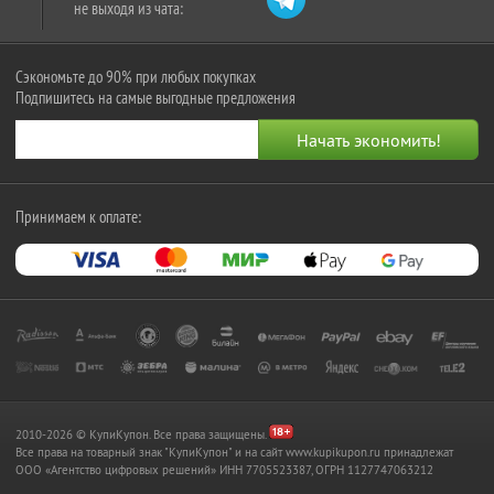
не выходя из чата:
Сэкономьте до 90% при любых покупках
Подпишитесь на самые выгодные предложения
Принимаем к оплате:
2010-2026 © КупиКупон. Все права защищены.
Все права на товарный знак "КупиКупон" и на сайт www.kupikupon.ru принадлежат
OOO «Агентство цифровых решений» ИНН 7705523387, ОГРН 1127747063212